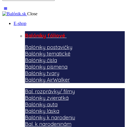
Close
E-shop
Balóniky fóliové
Balóniky postavičky
Balóniky tematické
Balóniky čísla
Balóniky písmena
Balóniky tvary
Balóniky AirWalker
Bal. rozprávky/ filmy
Balóniky zvieratká
Balóniky auta
Balóniky láska
Balóniky k narodeniu
Bal. k narodeninám