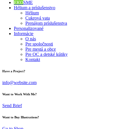
EKO
SME
Hélium a príslušenstvo
Hélium
Cukrová vata
Prenájom príslušenstva
Personalizované
Informácie
O nás
Pre spoločnosti
Pre mestá a obce
Pre OC a detské kútiky
Kontakt
Have a Project?
info@website.com
Want to Work With Me?
Send Brief
Want to Buy Illustrations?
Go to Shop