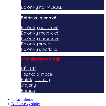
Balóniky na PALIČKE
Balóniky gumové
Balóniky pastelové
Balóniky metalické
Balóniky chrómové
Balóniky srdce
Balóniky s potlačou
Príslušenstvo k bal.
HÉLIUM
Ťažítka a štipce
Paličky a stuhy
Stojany
Pumpy
Potlač balónov
Balónové výzdoby