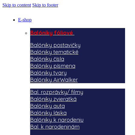
Skip to content
Skip to footer
E-shop
Balóniky fóliové
Balóniky postavičky
Balóniky tematické
Balóniky čísla
Balóniky písmena
Balóniky tvary
Balóniky AirWalker
Bal. rozprávky/ filmy
Balóniky zvieratká
Balóniky auta
Balóniky láska
Balóniky k narodeniu
Bal. k narodeninám