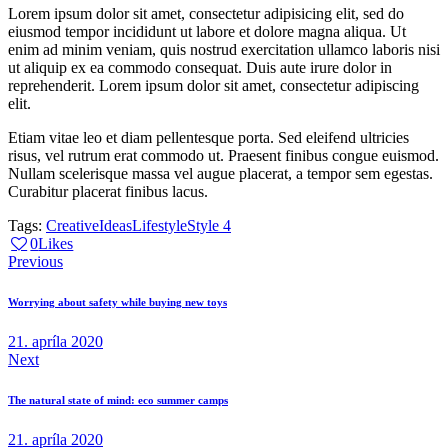
kasd
Lorem ipsum dolor sit amet, consectetur adipisicing elit, sed do
gubergren,
eiusmod tempor incididunt ut labore et dolore magna aliqua. Ut
no
sea
enim ad minim veniam, quis nostrud exercitation ullamco laboris nisi
sanctus
ut aliquip ex ea commodo consequat. Duis aute irure dolor in
est
reprehenderit. Lorem ipsum dolor sit amet, consectetur adipiscing
labore
elit.
et
dolore.
Etiam vitae leo et diam pellentesque porta. Sed eleifend ultricies
By
Kevin
risus, vel rutrum erat commodo ut. Praesent finibus congue euismod.
Smith
Nullam scelerisque massa vel augue placerat, a tempor sem egestas.
Curabitur placerat finibus lacus.
Tags:
Creative
Ideas
Lifestyle
Style 4
0
Likes
Navigácia
Previous
v
Worrying about safety while buying new toys
článku
21. apríla 2020
Next
The natural state of mind: eco summer camps
21. apríla 2020