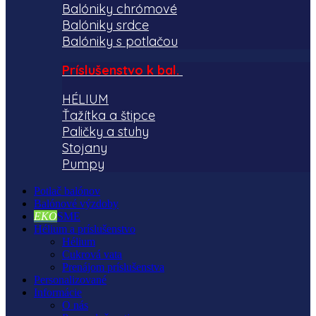
Balóniky chrómové
Balóniky srdce
Balóniky s potlačou
Príslušenstvo k bal.
HÉLIUM
Ťažítka a štipce
Paličky a stuhy
Stojany
Pumpy
Potlač balónov
Balónové výzdoby
EKO
SME
Hélium a príslušenstvo
Hélium
Cukrová vata
Prenájom príslušenstva
Personalizované
Informácie
O nás