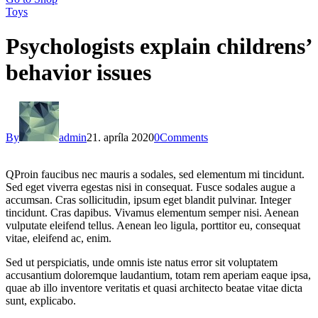
Toys
Psychologists explain childrens’
behavior issues
By
admin
21. apríla 2020
0
Comments
Q
Proin faucibus nec mauris a sodales, sed elementum mi tincidunt.
Sed eget viverra egestas nisi in consequat. Fusce sodales augue a
accumsan. Cras sollicitudin, ipsum eget blandit pulvinar. Integer
tincidunt. Cras dapibus. Vivamus elementum semper nisi. Aenean
vulputate eleifend tellus. Aenean leo ligula, porttitor eu, consequat
vitae, eleifend ac, enim.
Sed ut perspiciatis, unde omnis iste natus error sit voluptatem
accusantium doloremque laudantium, totam rem aperiam eaque ipsa,
quae ab illo inventore veritatis et quasi architecto beatae vitae dicta
sunt, explicabo.