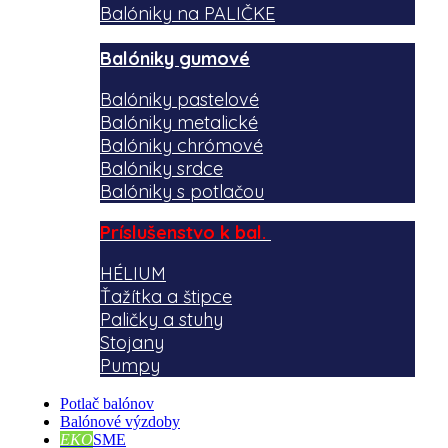
Balóniky na PALIČKE
Balóniky gumové
Balóniky pastelové
Balóniky metalické
Balóniky chrómové
Balóniky srdce
Balóniky s potlačou
Príslušenstvo k bal.
HÉLIUM
Ťažítka a štipce
Paličky a stuhy
Stojany
Pumpy
Potlač balónov
Balónové výzdoby
EKO
SME