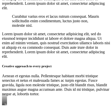
reprehenderit. Lorem ipsum dolor sit amet, consectetur adipiscing
elit.
Curabitur varius eros et lacus rutrum consequat. Mauris
sollicitudin enim condimentum, luctus justo non,
molestie nisl.
Lorem ipsum dolor sit amet, consectetur adipisicing elit, sed do
eiusmod tempor incididunt ut labore et dolore magna aliqua. Ut
enim ad minim veniam, quis nostrud exercitation ullamco laboris nisi
ut aliquip ex ea commodo consequat. Duis aute irure dolor in
reprehenderit. Lorem ipsum dolor sit amet, consectetur adipiscing
elit.
Creative approach to every project
Aenean et egestas nulla. Pellentesque habitant morbi tristique
senectus et netus et malesuada fames ac turpis egestas. Fusce
gravida, ligula non molestie tristique, justo elit blandit risus, blandit
maximus augue magna accumsan ante. Duis id mi tristique, pulvinar
neque at, lobortis tortor.
Stet
clita