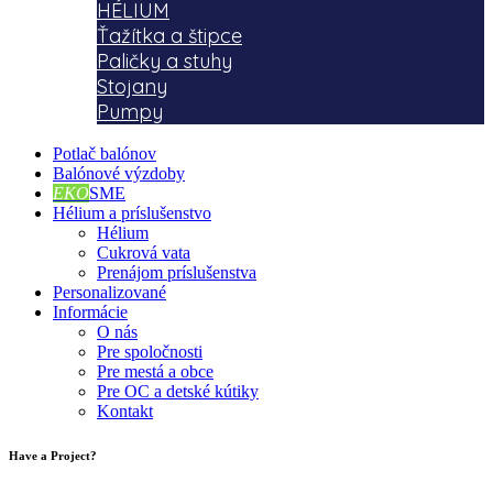
HÉLIUM
Ťažítka a štipce
Paličky a stuhy
Stojany
Pumpy
Potlač balónov
Balónové výzdoby
EKO
SME
Hélium a príslušenstvo
Hélium
Cukrová vata
Prenájom príslušenstva
Personalizované
Informácie
O nás
Pre spoločnosti
Pre mestá a obce
Pre OC a detské kútiky
Kontakt
Have a Project?