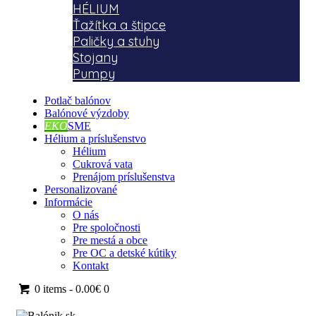
HÉLIUM
Ťažítka a štipce
Paličky a stuhy
Stojany
Pumpy
Potlač balónov
Balónové výzdoby
EKO
SME
Hélium a príslušenstvo
Hélium
Cukrová vata
Prenájom príslušenstva
Personalizované
Informácie
O nás
Pre spoločnosti
Pre mestá a obce
Pre OC a detské kútiky
Kontakt
0 items
-
0.00€
0