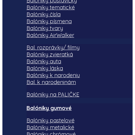
Balóniky postavičky
Balóniky tematické
Balóniky čísla
Balóniky písmena
Balóniky tvary
Balóniky AirWalker
Bal. rozprávky/ filmy
Balóniky zvieratká
Balóniky auta
Balóniky láska
Balóniky k narodeniu
Bal. k narodeninám
Balóniky na PALIČKE
Balóniky gumové
Balóniky pastelové
Balóniky metalické
Balóniky chrómové