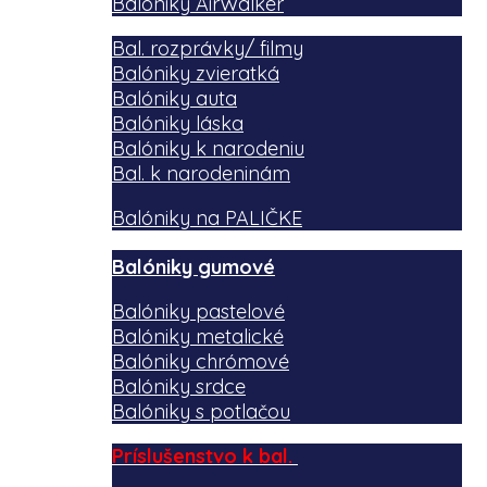
Balóniky AirWalker
Bal. rozprávky/ filmy
Balóniky zvieratká
Balóniky auta
Balóniky láska
Balóniky k narodeniu
Bal. k narodeninám
Balóniky na PALIČKE
Balóniky gumové
Balóniky pastelové
Balóniky metalické
Balóniky chrómové
Balóniky srdce
Balóniky s potlačou
Príslušenstvo k bal.