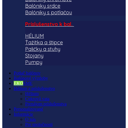
Balóniky srdce
Balóniky s potlačou
Príslušenstvo k bal.
HÉLIUM
Ťažítka a štipce
Paličky a stuhy
Stojany
Pumpy
Potlač balónov
Balónové výzdoby
EKO
SME
Hélium a príslušenstvo
Hélium
Cukrová vata
Prenájom príslušenstva
Personalizované
Informácie
O nás
Pre spoločnosti