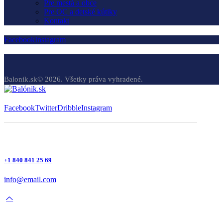
Pre mestá a obce
Pre OC a detské kútiky
Kontakt
Facebook
Instagram
Balonik.sk© 2026. Všetky práva vyhradené.
Facebook
Twitter
Dribble
Instagram
+1 840 841 25 69
info@email.com