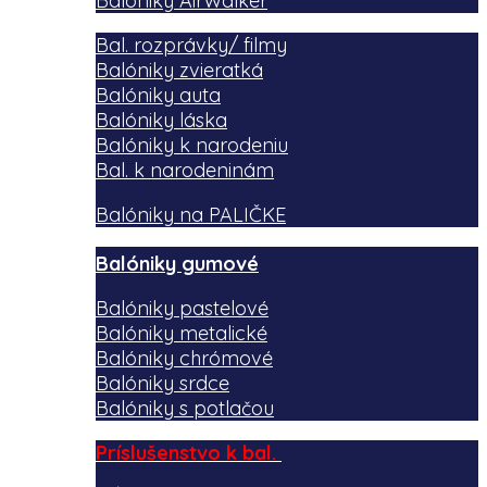
Balóniky AirWalker
Bal. rozprávky/ filmy
Balóniky zvieratká
Balóniky auta
Balóniky láska
Balóniky k narodeniu
Bal. k narodeninám
Balóniky na PALIČKE
Balóniky gumové
Balóniky pastelové
Balóniky metalické
Balóniky chrómové
Balóniky srdce
Balóniky s potlačou
Príslušenstvo k bal.