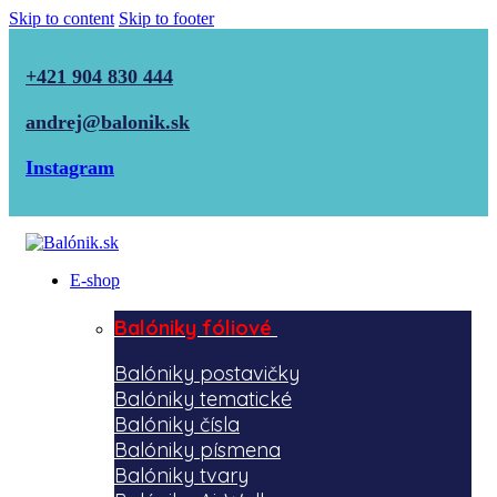
Skip to content
Skip to footer
+421 904 830 444
andrej@balonik.sk
Instagram
E-shop
Balóniky fóliové
Balóniky postavičky
Balóniky tematické
Balóniky čísla
Balóniky písmena
Balóniky tvary