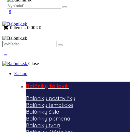
0 items
-
0.00€
0
Close
E-shop
Balóniky fóliové
Balóniky postavičky
Balóniky tematické
Balóniky čísla
Balóniky písmena
Balóniky tvary