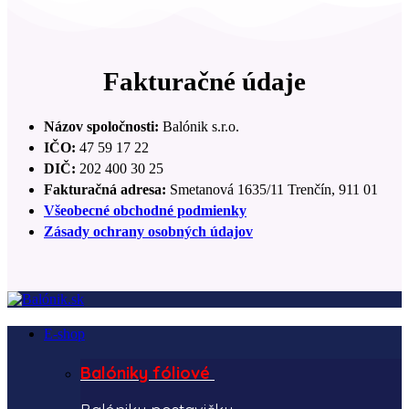
Fakturačné údaje
Názov spoločnosti:
Balónik s.r.o.
IČO:
47 59 17 22
DIČ:
202 400 30 25
Fakturačná adresa:
Smetanová 1635/11 Trenčín, 911 01
Všeobecné obchodné podmienky
Zásady ochrany osobných údajov
E-shop
Balóniky fóliové