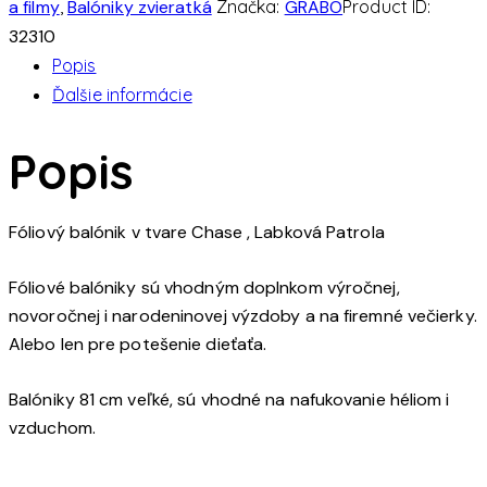
a filmy
,
Balóniky zvieratká
Značka:
GRABO
Product ID:
balónik
32310
Popis
Ďalšie informácie
Popis
Fóliový balónik v tvare Chase , Labková Patrola
Fóliové balóniky sú vhodným doplnkom výročnej,
novoročnej i narodeninovej výzdoby a na firemné večierky.
Alebo len pre potešenie dieťaťa.
Balóniky 81 cm veľké, sú vhodné na nafukovanie héliom i
vzduchom.