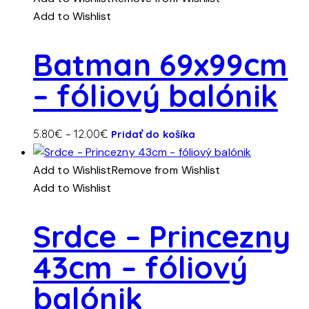
viacero
through
Add to Wishlist
variantov.
8.00€
Možnosti
Batman 69x99cm
si
– fóliový balónik
môžete
vybrať
na
Tento
Price
5.80
€
–
12.00
€
Pridať do košíka
stránke
produkt
range:
produktu.
má
5.80€
Add to Wishlist
Remove from Wishlist
viacero
through
Add to Wishlist
variantov.
12.00€
Možnosti
Srdce – Princezny
si
43cm – fóliový
môžete
vybrať
balónik
na