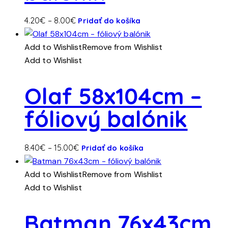
stránke
produktu.
Tento
Price
4.20
€
–
8.00
€
Pridať do košíka
produkt
range:
má
4.20€
Add to Wishlist
Remove from Wishlist
viacero
through
Add to Wishlist
variantov.
8.00€
Možnosti
Olaf 58x104cm –
si
fóliový balónik
môžete
vybrať
na
Tento
Price
8.40
€
–
15.00
€
Pridať do košíka
stránke
produkt
range:
produktu.
má
8.40€
Add to Wishlist
Remove from Wishlist
viacero
through
Add to Wishlist
variantov.
15.00€
Možnosti
Batman 76x43cm
si