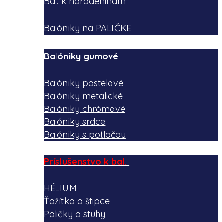
Bal. k narodeninám
Balóniky na PALIČKE
Balóniky gumové
Balóniky pastelové
Balóniky metalické
Balóniky chrómové
Balóniky srdce
Balóniky s potlačou
Príslušenstvo k bal.
HÉLIUM
Ťažítka a štipce
Paličky a stuhy