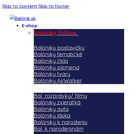
Skip to content
Skip to footer
E-shop
Balóniky fóliové
Balóniky postavičky
Balóniky tematické
Balóniky čísla
Balóniky písmena
Balóniky tvary
Balóniky AirWalker
Bal. rozprávky/ filmy
Balóniky zvieratká
Balóniky auta
Balóniky láska
Balóniky k narodeniu
Bal. k narodeninám