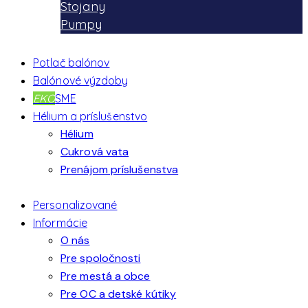
Stojany
Pumpy
Potlač balónov
Balónové výzdoby
EKO
SME
Hélium a príslušenstvo
Hélium
Cukrová vata
Prenájom príslušenstva
Personalizované
Informácie
O nás
Pre spoločnosti
Pre mestá a obce
Pre OC a detské kútiky