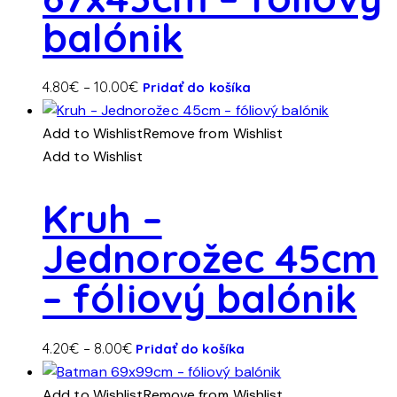
balónik
Tento
Price
4.80
€
–
10.00
€
Pridať do košíka
produkt
range:
má
4.80€
Add to Wishlist
Remove from Wishlist
viacero
through
Add to Wishlist
variantov.
10.00€
Možnosti
Kruh –
si
Jednorožec 45cm
môžete
vybrať
– fóliový balónik
na
stránke
produktu.
Tento
Price
4.20
€
–
8.00
€
Pridať do košíka
produkt
range:
má
4.20€
Add to Wishlist
Remove from Wishlist