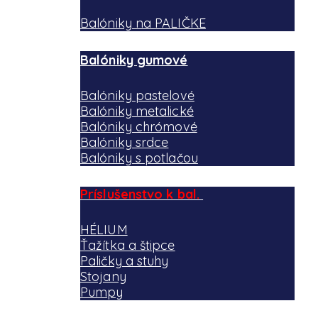
Balóniky na PALIČKE
Balóniky gumové
Balóniky pastelové
Balóniky metalické
Balóniky chrómové
Balóniky srdce
Balóniky s potlačou
Príslušenstvo k bal.
HÉLIUM
Ťažítka a štipce
Paličky a stuhy
Stojany
Pumpy