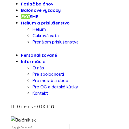
Potlač balónov
Balónové výzdoby
EKO
SME
Hélium a príslušenstvo
Hélium
Cukrová vata
Prenájom príslušenstva
Personalizované
Informácie
O nás
Pre spoločnosti
Pre mestá a obce
Pre OC a detské kútiky
Kontakt
0 items
-
0.00€
0