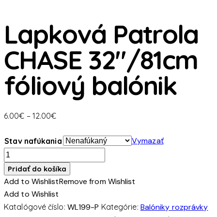
Lapková Patrola
CHASE 32″/81cm
fóliový balónik
Price
6.00
€
–
12.00
€
range:
6.00€
Vymazať
Stav nafúkania
through
množstvo
12.00€
Lapková
Pridať do košíka
Patrola
Add to Wishlist
Remove from Wishlist
CHASE
Add to Wishlist
32"/81cm
Katalógové číslo:
WL199-P
Kategórie:
Balóniky rozprávky
fóliový