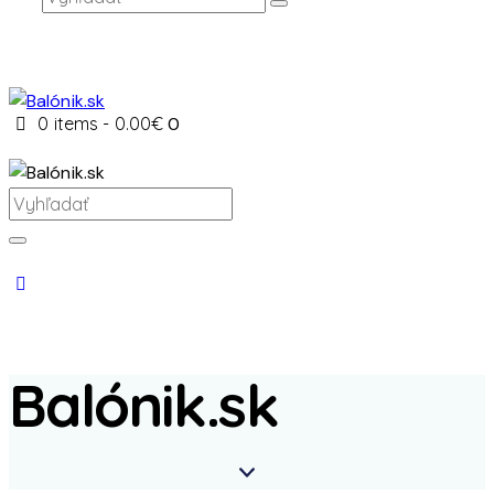
0 items
-
0.00€
0
Balónik.sk