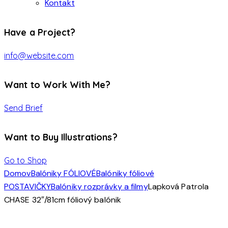
Kontakt
Have a Project?
info@website.com
Want to Work With Me?
Send Brief
Want to Buy Illustrations?
Go to Shop
Domov
Balóniky FÓLIOVÉ
Balóniky fóliové
POSTAVIČKY
Balóniky rozprávky a filmy
Lapková Patrola
CHASE 32″/81cm fóliový balónik