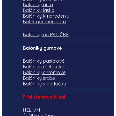
Balóniky auta
Balóniky láska
Balóniky k narodeniu
Bal. k narodeninám
Balóniky na PALIČKE
Balóniky gumové
Balóniky pastelové
Balóniky metalické
Balóniky chrómové
Balóniky srdce
Balóniky s potlačou
Príslušenstvo k bal.
HÉLIUM
Ťažítka a štipce