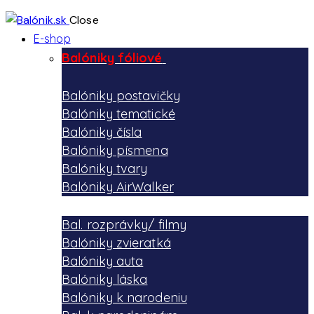
Close
E-shop
Balóniky fóliové
Balóniky postavičky
Balóniky tematické
Balóniky čísla
Balóniky písmena
Balóniky tvary
Balóniky AirWalker
Bal. rozprávky/ filmy
Balóniky zvieratká
Balóniky auta
Balóniky láska
Balóniky k narodeniu