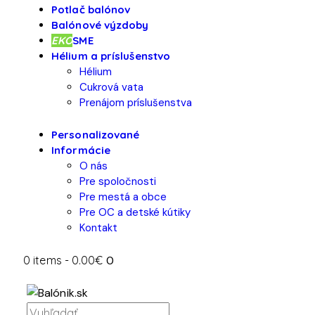
Potlač balónov
Balónové výzdoby
EKO
SME
Hélium a príslušenstvo
Hélium
Cukrová vata
Prenájom príslušenstva
Personalizované
Informácie
O nás
Pre spoločnosti
Pre mestá a obce
Pre OC a detské kútiky
Kontakt
0 items
-
0.00€
0