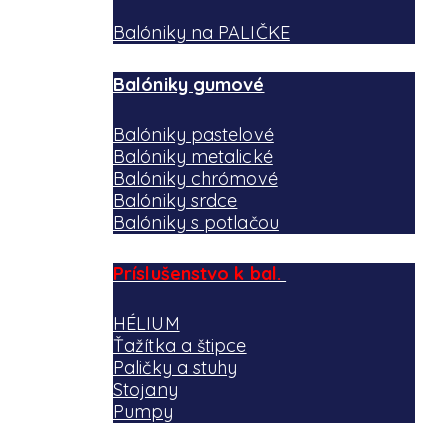
Balóniky na PALIČKE
Balóniky gumové
Balóniky pastelové
Balóniky metalické
Balóniky chrómové
Balóniky srdce
Balóniky s potlačou
Príslušenstvo k bal.
HÉLIUM
Ťažítka a štipce
Paličky a stuhy
Stojany
Pumpy