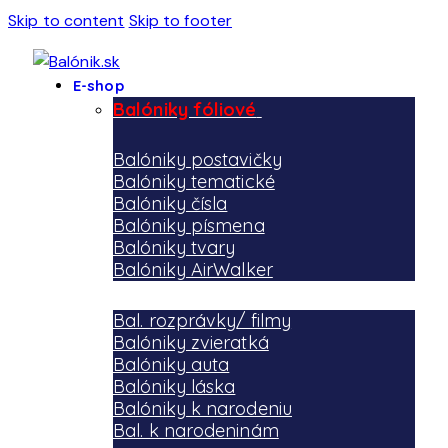
Skip to content
Skip to footer
E-shop
Balóniky fóliové
Balóniky postavičky
Balóniky tematické
Balóniky čísla
Balóniky písmena
Balóniky tvary
Balóniky AirWalker
Bal. rozprávky/ filmy
Balóniky zvieratká
Balóniky auta
Balóniky láska
Balóniky k narodeniu
Bal. k narodeninám