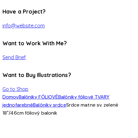
Have a Project?
info@website.com
Want to Work With Me?
Send Brief
Want to Buy Illustrations?
Go to Shop
Domov
Balóniky FÓLIOVÉ
Balóniky fóliové TVARY
jednofarebné
Balóniky srdce
Srdce matne sv. zelené
18″/46cm fóliový balonik