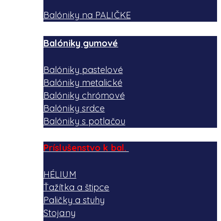
Balóniky na PALIČKE
Balóniky gumové
Balóniky pastelové
Balóniky metalické
Balóniky chrómové
Balóniky srdce
Balóniky s potlačou
Príslušenstvo k bal.
HÉLIUM
Ťažítka a štipce
Paličky a stuhy
Stojany