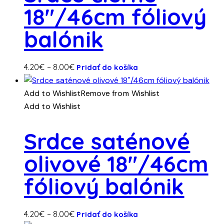
18″/46cm fóliový
môžete
vybrať
balónik
na
stránke
produktu.
Tento
Price
4.20
€
–
8.00
€
Pridať do košíka
produkt
range:
má
4.20€
Add to Wishlist
Remove from Wishlist
viacero
through
Add to Wishlist
variantov.
8.00€
Možnosti
Srdce saténové
si
olivové 18″/46cm
môžete
vybrať
fóliový balónik
na
stránke
produktu.
Tento
Price
4.20
€
–
8.00
€
Pridať do košíka