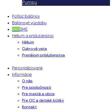
Pumpy
Potlač balónov
Balónové výzdoby
EKO
SME
Hélium a príslušenstvo
Hélium
Cukrová vata
Prenájom príslušenstva
Personalizované
Informácie
O nás
Pre spoločnosti
Pre mestá a obce
Pre OC a detské kútiky
Kontakt