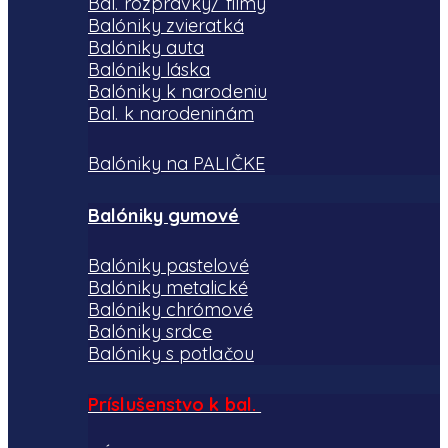
Bal. rozprávky/ filmy
Balóniky zvieratká
Balóniky auta
Balóniky láska
Balóniky k narodeniu
Bal. k narodeninám
Balóniky na PALIČKE
Balóniky gumové
Balóniky pastelové
Balóniky metalické
Balóniky chrómové
Balóniky srdce
Balóniky s potlačou
Príslušenstvo k bal.