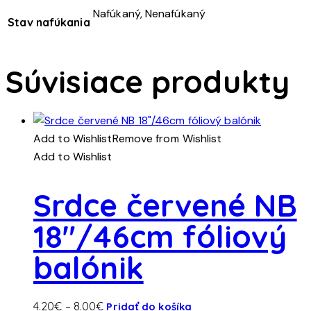
Nafúkaný, Nenafúkaný
Stav nafúkania
Súvisiace produkty
Add to Wishlist
Remove from Wishlist
Add to Wishlist
Srdce červené NB
18″/46cm fóliový
balónik
Tento
Price
4.20
€
–
8.00
€
Pridať do košíka