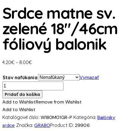
Srdce matne sv.
zelené 18″/46cm
fóliový balonik
Price
4.20
€
–
8.00
€
range:
4.20€
Vymazať
Stav nafúkania
through
množstvo
8.00€
Srdce
Pridať do košíka
matne
Add to Wishlist
Remove from Wishlist
sv.
Add to Wishlist
zelené
Katalógové číslo:
W180M01GR-P
Kategória:
Balóniky
18"/46cm
srdce
Značka:
GRABO
Product ID:
29906
fóliový