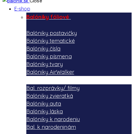
Close
E-shop
Balóniky fóliové
Balóniky postavičky
Balóniky tematické
Balóniky čísla
Balóniky písmena
Balóniky tvary
Balóniky AirWalker
Bal. rozprávky/ filmy
Balóniky zvieratká
Balóniky auta
Balóniky láska
Balóniky k narodeniu
Bal. k narodeninám