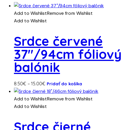
produkt
range:
má
4.20€
Add to Wishlist
Remove from Wishlist
viacero
through
Add to Wishlist
variantov.
8.00€
Možnosti
Srdce červené
si
37″/94cm fóliový
môžete
vybrať
balónik
na
stránke
produktu.
Tento
Price
8.50
€
–
15.00
€
Pridať do košíka
produkt
range:
má
8.50€
Add to Wishlist
Remove from Wishlist
viacero
through
Add to Wishlist
variantov.
15.00€
Možnosti
Srdce čierné
si