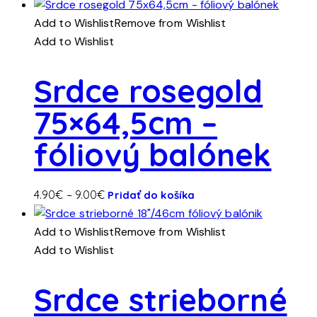
produkt
range:
má
4.20€
Add to Wishlist
Remove from Wishlist
viacero
through
Add to Wishlist
variantov.
8.00€
Možnosti
Srdce rosegold
si
75×64,5cm –
môžete
vybrať
fóliový balónek
na
stránke
produktu.
Tento
Price
4.90
€
–
9.00
€
Pridať do košíka
produkt
range:
má
4.90€
Add to Wishlist
Remove from Wishlist
viacero
through
Add to Wishlist
variantov.
9.00€
Možnosti
Srdce strieborné
si