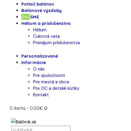
Potlač balónov
Balónové výzdoby
EKO
SME
Hélium a príslušenstvo
Hélium
Cukrová vata
Prenájom príslušenstva
Personalizované
Informácie
O nás
Pre spoločnosti
Pre mestá a obce
Pre OC a detské kútiky
Kontakt
0 items
-
0.00€
0