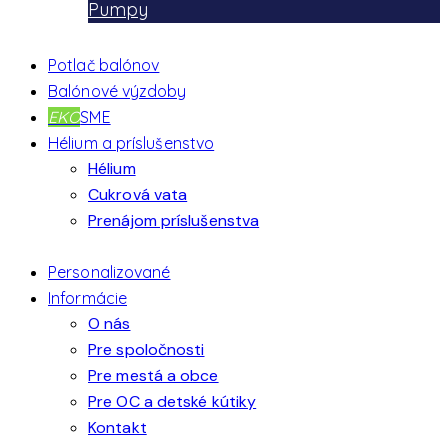
Pumpy
Potlač balónov
Balónové výzdoby
EKO
SME
Hélium a príslušenstvo
Hélium
Cukrová vata
Prenájom príslušenstva
Personalizované
Informácie
O nás
Pre spoločnosti
Pre mestá a obce
Pre OC a detské kútiky
Kontakt