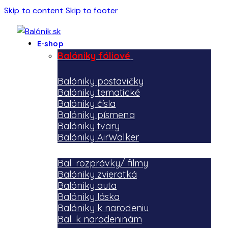
Skip to content
Skip to footer
E-shop
Balóniky fóliové
Balóniky postavičky
Balóniky tematické
Balóniky čísla
Balóniky písmena
Balóniky tvary
Balóniky AirWalker
Bal. rozprávky/ filmy
Balóniky zvieratká
Balóniky auta
Balóniky láska
Balóniky k narodeniu
Bal. k narodeninám