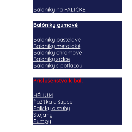
Balóniky na PALIČKE
Balóniky gumové
Balóniky pastelové
Balóniky metalické
Balóniky chrómové
Balóniky srdce
Balóniky s potlačou
Príslušenstvo k bal.
HÉLIUM
Ťažítka a štipce
Paličky a stuhy
Stojany
Pumpy