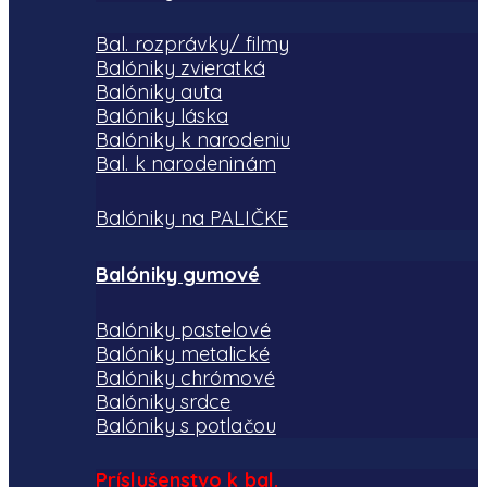
vybrať
produktu.
na
Bal. rozprávky/ filmy
Balóniky zvieratká
stránke
Balóniky auta
produktu.
Balóniky láska
Balóniky k narodeniu
Bal. k narodeninám
Balóniky na PALIČKE
Balóniky gumové
Balóniky pastelové
Balóniky metalické
Balóniky chrómové
Balóniky srdce
Balóniky s potlačou
Príslušenstvo k bal.