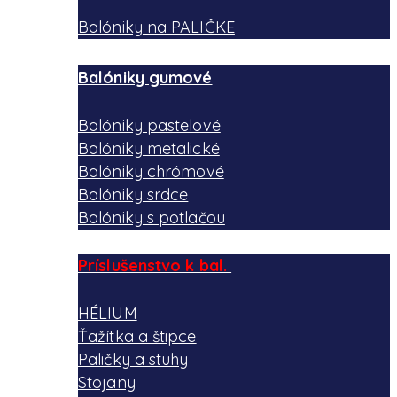
Balóniky na PALIČKE
Balóniky gumové
Balóniky pastelové
Balóniky metalické
Balóniky chrómové
Balóniky srdce
Balóniky s potlačou
Príslušenstvo k bal.
HÉLIUM
Ťažítka a štipce
Paličky a stuhy
Stojany