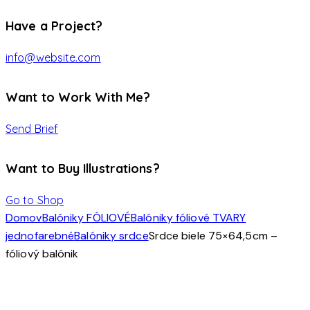
Have a Project?
info@website.com
Want to Work With Me?
Send Brief
Want to Buy Illustrations?
Go to Shop
Domov
Balóniky FÓLIOVÉ
Balóniky fóliové TVARY
jednofarebné
Balóniky srdce
Srdce biele 75×64,5cm –
fóliový balónik