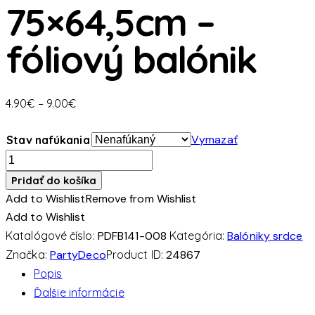
75×64,5cm –
fóliový balónik
Price
4.90
€
–
9.00
€
range:
4.90€
Vymazať
Stav nafúkania
through
množstvo
9.00€
Srdce
Pridať do košíka
biele
Add to Wishlist
Remove from Wishlist
75x64,5cm
Add to Wishlist
-
Katalógové číslo:
PDFB141-008
Kategória:
Balóniky srdce
fóliový
Značka:
PartyDeco
Product ID:
24867
balónik
Popis
Ďalšie informácie