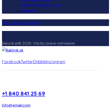
Pre OC a detské kútiky
Kontakt
Facebook
Instagram
Balonik.sk© 2026. Všetky práva vyhradené.
Facebook
Twitter
Dribble
Instagram
+1 840 841 25 69
info@email.com