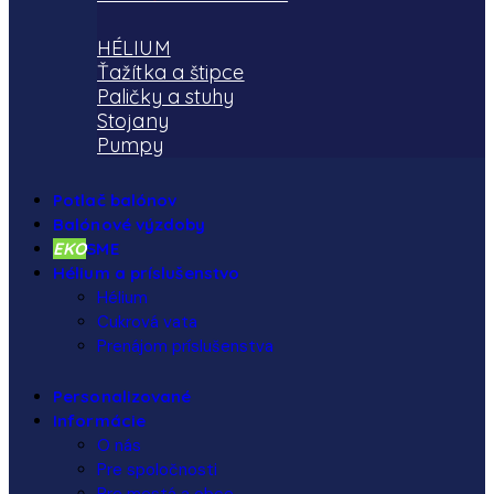
HÉLIUM
Ťažítka a štipce
Paličky a stuhy
Stojany
Pumpy
Potlač balónov
Balónové výzdoby
EKO
SME
Hélium a príslušenstvo
Hélium
Cukrová vata
Prenájom príslušenstva
Personalizované
Informácie
O nás
Pre spoločnosti
Pre mestá a obce