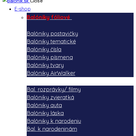
Close
E-shop
Balóniky fóliové
Balóniky postavičky
Balóniky tematické
Balóniky čísla
Balóniky písmena
Balóniky tvary
Balóniky AirWalker
Bal. rozprávky/ filmy
Balóniky zvieratká
Balóniky auta
Balóniky láska
Balóniky k narodeniu
Bal. k narodeninám