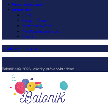
Personalizované
Informácie
O nás
Pre spoločnosti
Pre mestá a obce
Pre OC a detské kútiky
Kontakt
Facebook
Instagram
Balonik.sk© 2026. Všetky práva vyhradené.