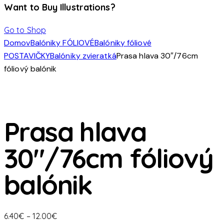
Want to Buy Illustrations?
Go to Shop
Domov
Balóniky FÓLIOVÉ
Balóniky fóliové
POSTAVIČKY
Balóniky zvieratká
Prasa hlava 30″/76cm
fóliový balónik
Prasa hlava
30″/76cm fóliový
balónik
Price
6.40
€
–
12.00
€