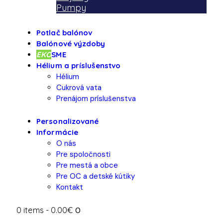
Pumpy
Potlač balónov
Balónové výzdoby
EKO
SME
Hélium a príslušenstvo
Hélium
Cukrová vata
Prenájom príslušenstva
Personalizované
Informácie
O nás
Pre spoločnosti
Pre mestá a obce
Pre OC a detské kútiky
Kontakt
0 items
-
0.00€
0