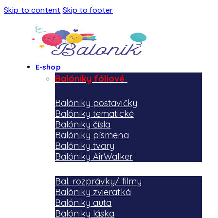
Skip to content
Skip to footer
E-shop
Balóniky fóliové
Balóniky postavičky
Balóniky tematické
Balóniky čísla
Balóniky písmena
Balóniky tvary
Balóniky AirWalker
Bal. rozprávky/ filmy
Balóniky zvieratká
Balóniky auta
Balóniky láska