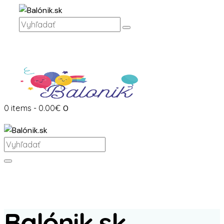
0 items
-
0.00€
0
Balónik.sk