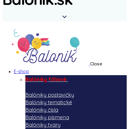
Close
E-shop
Balóniky fóliové
Balóniky postavičky
Balóniky tematické
Balóniky čísla
Balóniky písmena
Balóniky tvary