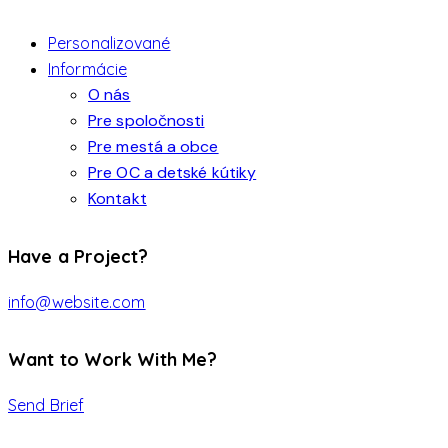
Personalizované
Informácie
O nás
Pre spoločnosti
Pre mestá a obce
Pre OC a detské kútiky
Kontakt
Have a Project?
info@website.com
Want to Work With Me?
Send Brief