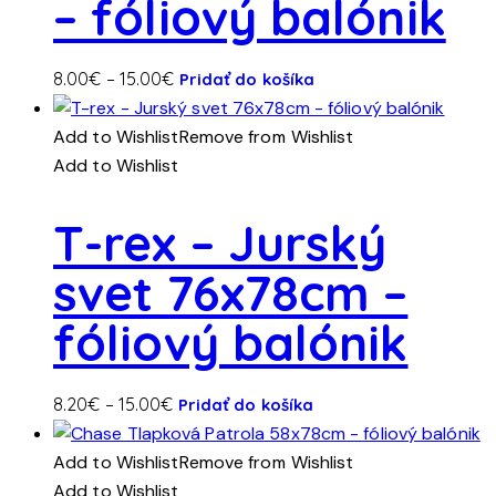
– fóliový balónik
môžete
vybrať
na
Tento
Price
8.00
€
–
15.00
€
Pridať do košíka
stránke
produkt
range:
produktu.
má
8.00€
Add to Wishlist
Remove from Wishlist
viacero
through
Add to Wishlist
variantov.
15.00€
Možnosti
T-rex – Jurský
si
svet 76x78cm –
môžete
vybrať
fóliový balónik
na
stránke
produktu.
Tento
Price
8.20
€
–
15.00
€
Pridať do košíka
produkt
range:
má
8.20€
Add to Wishlist
Remove from Wishlist
viacero
through
Add to Wishlist