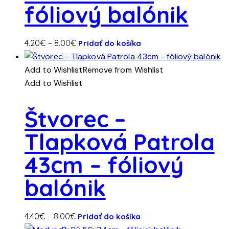
fóliový balónik
Tento
Price
4.20
€
–
8.00
€
Pridať do košíka
produkt
range:
má
4.20€
Add to Wishlist
Remove from Wishlist
viacero
through
Add to Wishlist
variantov.
8.00€
Možnosti
Štvorec –
si
Tlapková Patrola
môžete
vybrať
43cm – fóliový
na
stránke
balónik
produktu.
Tento
Price
4.40
€
–
8.00
€
Pridať do košíka
produkt