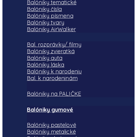
Balóniky tematické
stránke
Balóniky čísla
produktu.
Balóniky písmena
Balóniky tvary
Balóniky AirWalker
Bal. rozprávky/ filmy
Balóniky zvieratká
Balóniky auta
Balóniky láska
Balóniky k narodeniu
Bal. k narodeninám
Balóniky na PALIČKE
Balóniky gumové
Balóniky pastelové
Balóniky metalické