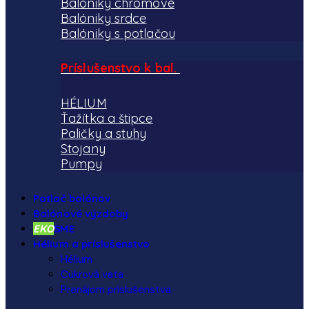
Balóniky chrómové
Balóniky srdce
Balóniky s potlačou
Príslušenstvo k bal.
HÉLIUM
Ťažítka a štipce
Paličky a stuhy
Stojany
Pumpy
Potlač balónov
Balónové výzdoby
EKO
SME
Hélium a príslušenstvo
Hélium
Cukrová vata
Prenájom príslušenstva