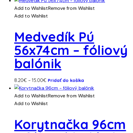
range:
má
4.40€
Add to Wishlist
Remove from Wishlist
viacero
through
Add to Wishlist
variantov.
8.00€
Možnosti
Medvedík Pú
si
56x74cm – fóliový
môžete
vybrať
balónik
na
stránke
produktu.
Tento
Price
8.20
€
–
15.00
€
Pridať do košíka
produkt
range:
má
8.20€
Add to Wishlist
Remove from Wishlist
viacero
through
Add to Wishlist
variantov.
15.00€
Možnosti
Korytnačka 96cm
si