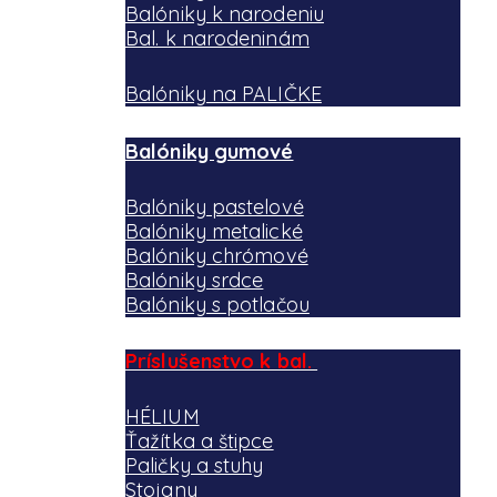
Balóniky k narodeniu
Bal. k narodeninám
Balóniky na PALIČKE
Balóniky gumové
Balóniky pastelové
Balóniky metalické
Balóniky chrómové
Balóniky srdce
Balóniky s potlačou
Príslušenstvo k bal.
HÉLIUM
Ťažítka a štipce
Paličky a stuhy
Stojany