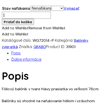
range:
6.40€
Vymazať
Stav nafúkania
through
množstvo
12.00€
Prasa
Pridať do košíka
hlava
Add to Wishlist
Remove from Wishlist
30"/76cm
Add to Wishlist
fóliový
Katalógové číslo:
WG72014-P
Kategória:
Balóniky
balónik
zvieratká
Značka:
GRABO
Product ID:
31901
Popis
Ďalšie informácie
Popis
Fóliový balónik v tvare hlavy prasiatka vo veľkosti 76cm.
Balóniky sú vhodné na nafukovanie héliom i vzduchom.