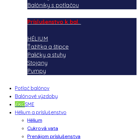
Balóniky s potlačou
Príslušenstvo k bal.
HÉLIUM
Ťažítka a štipce
Paličky a stuhy
Stojany
Pumpy
Potlač balónov
Balónové výzdoby
EKO
SME
Hélium a príslušenstvo
Hélium
Cukrová vata
Prenájom príslušenstva