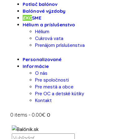
Potlač balónov
Balónové výzdoby
EKO
SME
Hélium a príslušenstvo
Hélium
Cukrová vata
Prenájom príslušenstva
Personalizované
Informácie
O nás
Pre spoločnosti
Pre mestá a obce
Pre OC a detské kútiky
Kontakt
0 items
-
0.00€
0