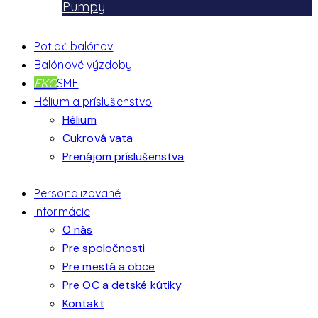
Pumpy
Potlač balónov
Balónové výzdoby
EKO
SME
Hélium a príslušenstvo
Hélium
Cukrová vata
Prenájom príslušenstva
Personalizované
Informácie
O nás
Pre spoločnosti
Pre mestá a obce
Pre OC a detské kútiky
Kontakt