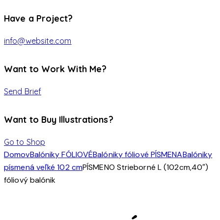
Have a Project?
info@website.com
Want to Work With Me?
Send Brief
Want to Buy Illustrations?
Go to Shop
Domov
Balóniky FÓLIOVÉ
Balóniky fóliové PÍSMENA
Balóniky
písmená veľké 102 cm
PÍSMENO Strieborné L (102cm,40″)
fóliový balónik