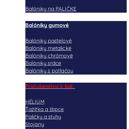
Balóniky na PALIČKE
Balóniky gumové
Balóniky pastelové
Balóniky metalické
Balóniky chrómové
Balóniky srdce
Balóniky s potlačou
Príslušenstvo k bal.
HÉLIUM
Ťažítka a štipce
Paličky a stuhy
Stojany