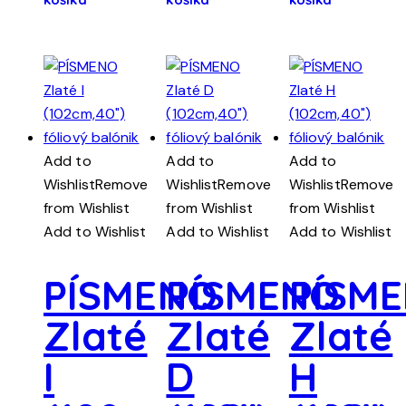
produkt
through
produkt
through
produkt
th
má
10.00€
má
10.00€
má
10
viacero
viacero
viacero
variantov.
variantov.
variantov.
Možnosti
Možnosti
Možnosti
si
si
si
Add to
Add to
Add to
môžete
môžete
môžete
Wishlist
Remove
Wishlist
Remove
Wishlist
Remove
vybrať
vybrať
vybrať
from Wishlist
from Wishlist
from Wishlist
na
na
na
Add to Wishlist
Add to Wishlist
Add to Wishlist
stránke
stránke
stránke
produktu.
produktu.
produktu.
PÍSMENO
PÍSMENO
PÍSM
Zlaté
Zlaté
Zlaté
I
D
H