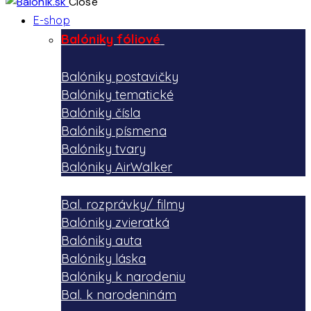
Close
E-shop
Balóniky fóliové
Balóniky postavičky
Balóniky tematické
Balóniky čísla
Balóniky písmena
Balóniky tvary
Balóniky AirWalker
Bal. rozprávky/ filmy
Balóniky zvieratká
Balóniky auta
Balóniky láska
Balóniky k narodeniu
Bal. k narodeninám