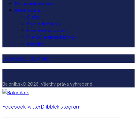
Personalizované
Informácie
O nás
Pre spoločnosti
Pre mestá a obce
Pre OC a detské kútiky
Kontakt
Facebook
Instagram
Balonik.sk© 2026. Všetky práva vyhradené.
Facebook
Twitter
Dribble
Instagram