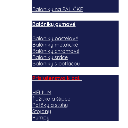
Balóniky na PALIČKE
Balóniky gumové
Balóniky pastelové
Balóniky metalické
Balóniky chrómové
Balóniky srdce
Balóniky s potlačou
Príslušenstvo k bal.
HÉLIUM
Ťažítka a štipce
Paličky a stuhy
Stojany
Pumpy