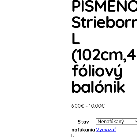
PÍSMEN
Striebor
L
(102cm,4
fóliový
balónik
Price
6.00
€
–
10.00
€
range:
6.00€
Stav
through
Vymazať
nafúkania