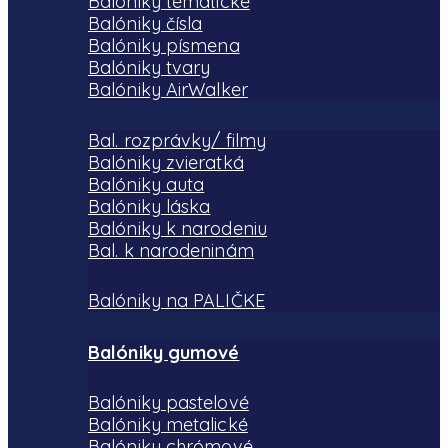
Balóniky tematické
stránke
stránke
stránke
Balóniky čísla
Balóniky písmena
produktu.
produktu.
produktu.
Balóniky tvary
Balóniky AirWalker
Bal. rozprávky/ filmy
Balóniky zvieratká
Balóniky auta
Balóniky láska
Balóniky k narodeniu
Bal. k narodeninám
Balóniky na PALIČKE
Balóniky gumové
Balóniky pastelové
Balóniky metalické
Balóniky chrómové