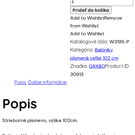
10.00€
množstvo
PÍSMENO
Pridať do košíka
Strieborné
Add to Wishlist
Remove
L
from Wishlist
(102cm,40")
Add to Wishlist
fóliový
Katalógové číslo:
W319S-P
balónik
Kategória:
Balóniky
písmená veľké 102 cm
Značka:
GRABO
Product ID:
30913
Popis
Ďalšie informácie
Popis
Strieborné písmeno, výška 102cm.