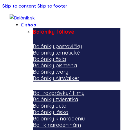
Skip to content
Skip to footer
E-shop
Balóniky fóliové
Balóniky postavičky
Balóniky tematické
Balóniky čísla
Balóniky písmena
Balóniky tvary
Balóniky AirWalker
Bal. rozprávky/ filmy
Balóniky zvieratká
Balóniky auta
Balóniky láska
Balóniky k narodeniu
Bal. k narodeninám