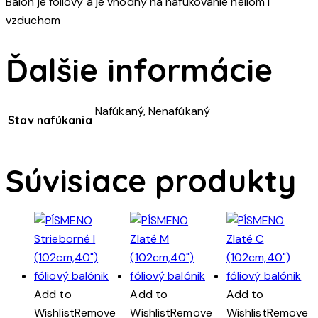
Balón je fóliový a je vhodný na nafukovanie héliom i
vzduchom
Ďalšie informácie
Nafúkaný, Nenafúkaný
Stav nafúkania
Súvisiace produkty
Add to
Add to
Add to
Wishlist
Remove
Wishlist
Remove
Wishlist
Remove