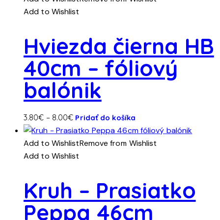
viacero
through
Add to Wishlist
variantov.
8.00€
Možnosti
Hviezda čierna HB
si
40cm – fóliový
môžete
vybrať
balónik
na
stránke
produktu.
Tento
Price
3.80
€
–
8.00
€
Pridať do košíka
produkt
range:
má
3.80€
Add to Wishlist
Remove from Wishlist
viacero
through
Add to Wishlist
variantov.
8.00€
Možnosti
Kruh – Prasiatko
si
Peppa 46cm
môžete
vybrať