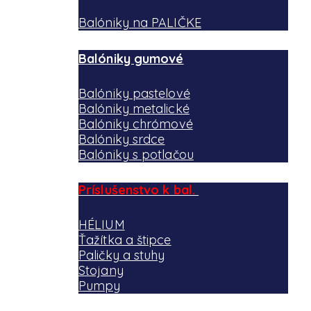
Balóniky na PALIČKE
Balóniky gumové
Balóniky pastelové
Balóniky metalické
Balóniky chrómové
Balóniky srdce
Balóniky s potlačou
Príslušenstvo k bal.
HÉLIUM
Ťažítka a štipce
Paličky a stuhy
Stojany
Pumpy