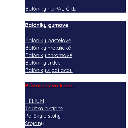
Balóniky na PALIČKE
Balóniky gumové
Balóniky pastelové
Balóniky metalické
Balóniky chrómové
Balóniky srdce
Balóniky s potlačou
Príslušenstvo k bal.
HÉLIUM
Ťažítka a štipce
Paličky a stuhy
Stojany