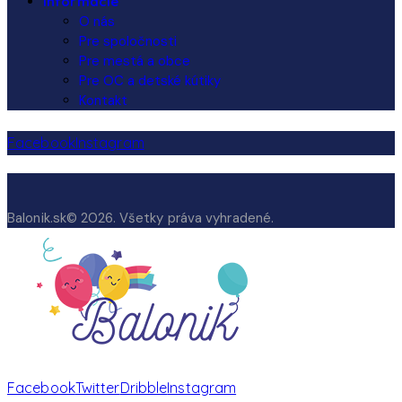
Informácie
O nás
Pre spoločnosti
Pre mestá a obce
Pre OC a detské kútiky
Kontakt
Facebook
Instagram
Balonik.sk© 2026. Všetky práva vyhradené.
Facebook
Twitter
Dribble
Instagram