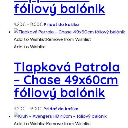
fóliový balónik
na
stránke
produktu.
Tento
Price
4.20
€
–
8.00
€
Pridať do košíka
produkt
range:
má
4.20€
Add to Wishlist
Remove from Wishlist
viacero
through
Add to Wishlist
variantov.
8.00€
Možnosti
Tlapková Patrola
si
– Chase 49x60cm
môžete
vybrať
fóliový balónik
na
stránke
produktu.
Tento
Price
4.20
€
–
9.00
€
Pridať do košíka
produkt
range:
má
4.20€
Add to Wishlist
Remove from Wishlist