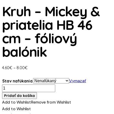
Kruh – Mickey &
priatelia HB 46
cm – fóliový
balónik
Price
4.60
€
–
8.00
€
range:
4.60€
Vymazať
Stav nafúkania
through
množstvo
8.00€
Kruh
Pridať do košíka
-
Add to Wishlist
Remove from Wishlist
Mickey
Add to Wishlist
&