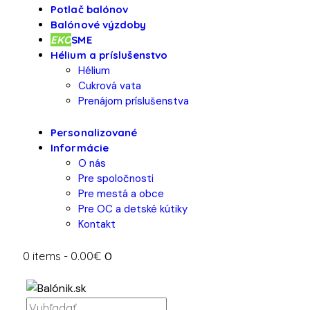
Potlač balónov
Balónové výzdoby
EKO
SME
Hélium a príslušenstvo
Hélium
Cukrová vata
Prenájom príslušenstva
Personalizované
Informácie
O nás
Pre spoločnosti
Pre mestá a obce
Pre OC a detské kútiky
Kontakt
0 items
-
0.00€
0