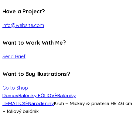
Have a Project?
info@website.com
Want to Work With Me?
Send Brief
Want to Buy Illustrations?
Go to Shop
Domov
Balóniky FÓLIOVÉ
Balóniky
TEMATICKÉ
Narodeniny
Kruh – Mickey & priatelia HB 46 cm
– fóliový balónik