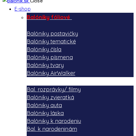
Close
E-shop
Balóniky fóliové
Balóniky postavičky
Balóniky tematické
Balóniky čísla
Balóniky písmena
Balóniky tvary
Balóniky AirWalker
Bal. rozprávky/ filmy
Balóniky zvieratká
Balóniky auta
Balóniky láska
Balóniky k narodeniu
Bal. k narodeninám