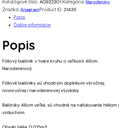
Katalógové číslo:
A0922301
Kategória:
Narodeniny
priatelia
Značka:
Anagram
Product ID:
21435
HB
Popis
46
Ďalšie informácie
cm
-
Popis
fóliový
balónik
Fóliový balónik v tvare kruhu o veľkosti 46cm.
Narodeninový.
Fóliové balóniky sú vhodným doplnkom výročnej,
novoročnej i narodeninovej výzdoby.
Balóniky 46cm veľké, sú vhodné na nafukovanie héliom i
vzduchom.
Obsah hélia: 0,015m3