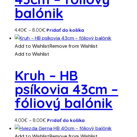
balónik
Tento
Price
4.40
€
–
8.00
€
Pridať do košíka
produkt
range:
má
4.40€
Add to Wishlist
Remove from Wishlist
viacero
through
Add to Wishlist
variantov.
8.00€
Možnosti
Kruh – HB
si
psíkovia 43cm –
môžete
vybrať
fóliový balónik
na
stránke
produktu.
Tento
Price
4.00
€
–
8.00
€
Pridať do košíka
produkt
range:
má
4.00€
Add to Wishlist
Remove from Wishlist