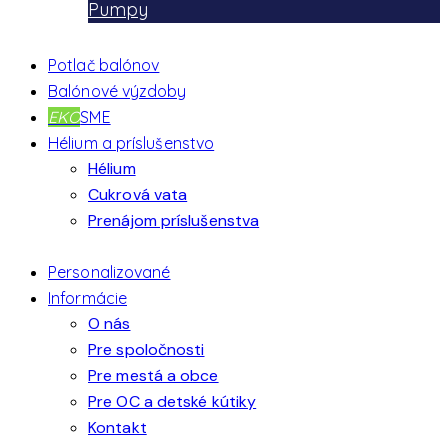
Pumpy
Potlač balónov
Balónové výzdoby
EKO
SME
Hélium a príslušenstvo
Hélium
Cukrová vata
Prenájom príslušenstva
Personalizované
Informácie
O nás
Pre spoločnosti
Pre mestá a obce
Pre OC a detské kútiky
Kontakt