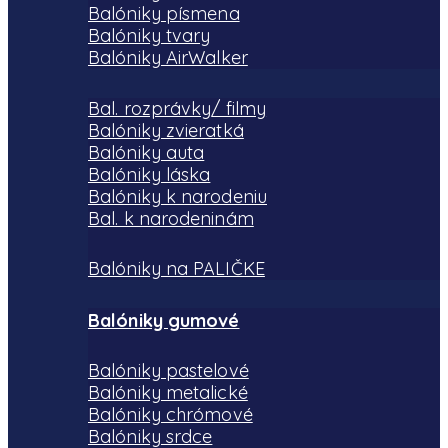
na
Balóniky písmena
Balóniky tvary
stránke
Balóniky AirWalker
produktu.
Bal. rozprávky/ filmy
Balóniky zvieratká
Balóniky auta
Balóniky láska
Balóniky k narodeniu
Bal. k narodeninám
Balóniky na PALIČKE
Balóniky gumové
Balóniky pastelové
Balóniky metalické
Balóniky chrómové
Balóniky srdce