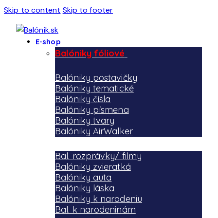
Skip to content
Skip to footer
E-shop
Balóniky fóliové
Balóniky postavičky
Balóniky tematické
Balóniky čísla
Balóniky písmena
Balóniky tvary
Balóniky AirWalker
Bal. rozprávky/ filmy
Balóniky zvieratká
Balóniky auta
Balóniky láska
Balóniky k narodeniu
Bal. k narodeninám