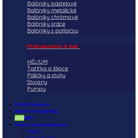
Balóniky pastelové
Balóniky metalické
Balóniky chrómové
Balóniky srdce
Balóniky s potlačou
Príslušenstvo k bal.
HÉLIUM
Ťažítka a štipce
Paličky a stuhy
Stojany
Pumpy
Potlač balónov
Balónové výzdoby
EKO
SME
Hélium a príslušenstvo
Hélium