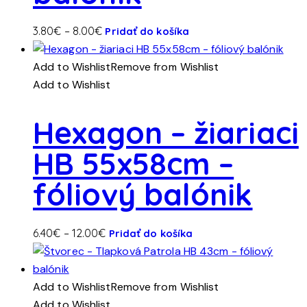
Tento
Price
3.80
€
–
8.00
€
Pridať do košíka
produkt
range:
má
3.80€
Add to Wishlist
Remove from Wishlist
viacero
through
Add to Wishlist
variantov.
8.00€
Možnosti
Hexagon – žiariaci
si
HB 55x58cm –
môžete
vybrať
fóliový balónik
na
stránke
produktu.
Tento
Price
6.40
€
–
12.00
€
Pridať do košíka
produkt
range:
má
6.40€
viacero
through
Add to Wishlist
Remove from Wishlist
variantov.
12.00€
Add to Wishlist