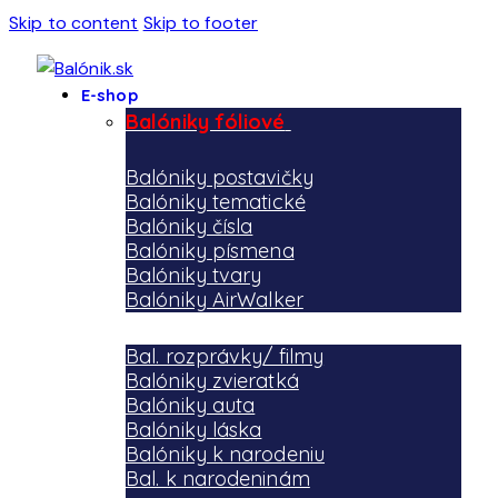
Skip to content
Skip to footer
E-shop
Balóniky fóliové
Balóniky postavičky
Balóniky tematické
Balóniky čísla
Balóniky písmena
Balóniky tvary
Balóniky AirWalker
Bal. rozprávky/ filmy
Balóniky zvieratká
Balóniky auta
Balóniky láska
Balóniky k narodeniu
Bal. k narodeninám