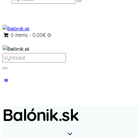
0 items
-
0.00€
0
Balónik.sk