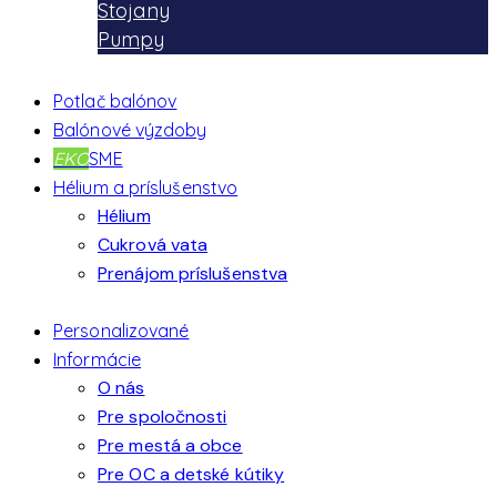
Stojany
Pumpy
Potlač balónov
Balónové výzdoby
EKO
SME
Hélium a príslušenstvo
Hélium
Cukrová vata
Prenájom príslušenstva
Personalizované
Informácie
O nás
Pre spoločnosti
Pre mestá a obce
Pre OC a detské kútiky