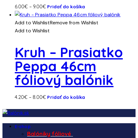
Tento
Price
6.00
€
–
9.00
€
Pridať do košíka
produkt
range:
má
6.00€
Add to Wishlist
Remove from Wishlist
viacero
through
Add to Wishlist
variantov.
9.00€
Možnosti
Kruh – Prasiatko
si
Peppa 46cm
môžete
vybrať
fóliový balónik
na
stránke
produktu.
Tento
Price
4.20
€
–
8.00
€
Pridať do košíka
produkt
range:
má
4.20€
viacero
through
E-shop
variantov.
8.00€
Balóniky fóliové
Možnosti