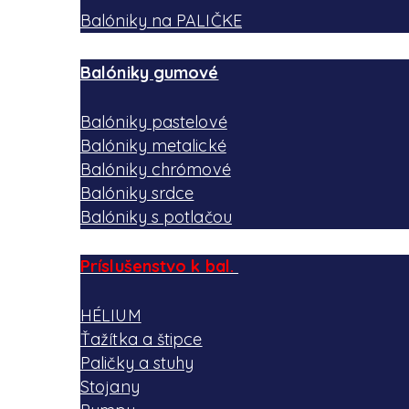
Balóniky na PALIČKE
Balóniky gumové
Balóniky pastelové
Balóniky metalické
Balóniky chrómové
Balóniky srdce
Balóniky s potlačou
Príslušenstvo k bal.
HÉLIUM
Ťažítka a štipce
Paličky a stuhy
Stojany