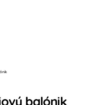
ónik
iový balónik