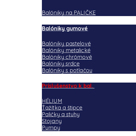
Balóniky na PALIČKE
Balóniky gumové
Balóniky pastelové
Balóniky metalické
Balóniky chrómové
Balóniky srdce
Balóniky s potlačou
Príslušenstvo k bal.
HÉLIUM
Ťažítka a štipce
Paličky a stuhy
Stojany
Pumpy