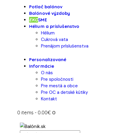
Potlač balónov
Balónové výzdoby
EKO
SME
Hélium a príslušenstvo
Hélium
Cukrová vata
Prenájom príslušenstva
Personalizované
Informácie
O nás
Pre spoločnosti
Pre mestá a obce
Pre OC a detské kútiky
Kontakt
0 items
-
0.00€
0