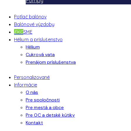
Pumpy
Potlač balónov
Balónové výzdoby
EKO
SME
Hélium a príslušenstvo
Hélium
Cukrová vata
Prenájom príslušenstva
Personalizované
Informácie
O nás
Pre spoločnosti
Pre mestá a obce
Pre OC a detské kútiky
Kontakt