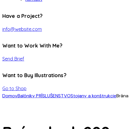
Have a Project?
info@website.com
Want to Work With Me?
Send Brief
Want to Buy Illustrations?
Go to Shop
Domov
Balóniky PRÍSLUŠENSTVO
Stojany a konštrukcie
Brána