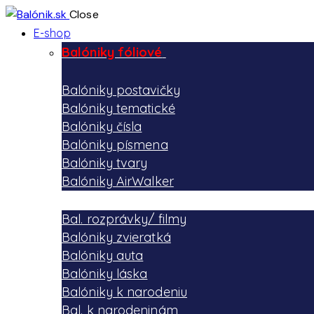
Close
E-shop
Balóniky fóliové
Balóniky postavičky
Balóniky tematické
Balóniky čísla
Balóniky písmena
Balóniky tvary
Balóniky AirWalker
Bal. rozprávky/ filmy
Balóniky zvieratká
Balóniky auta
Balóniky láska
Balóniky k narodeniu
Bal. k narodeninám