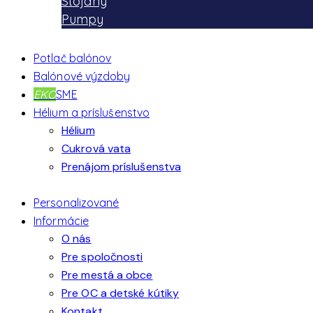
Stojany
Pumpy
Potlač balónov
Balónové výzdoby
EKO
SME
Hélium a príslušenstvo
Hélium
Cukrová vata
Prenájom príslušenstva
Personalizované
Informácie
O nás
Pre spoločnosti
Pre mestá a obce
Pre OC a detské kútiky
Kontakt