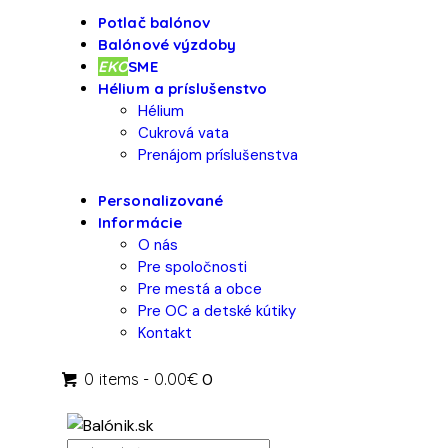
Potlač balónov
Balónové výzdoby
EKO
SME
Hélium a príslušenstvo
Hélium
Cukrová vata
Prenájom príslušenstva
Personalizované
Informácie
O nás
Pre spoločnosti
Pre mestá a obce
Pre OC a detské kútiky
Kontakt
0 items
-
0.00€
0