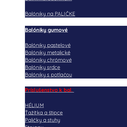
Balóniky na PALIČKE
Balóniky gumové
Balóniky pastelové
Balóniky metalické
Balóniky chrómové
Balóniky srdce
Balóniky s potlačou
Príslušenstvo k bal.
HÉLIUM
Ťažítka a štipce
Paličky a stuhy