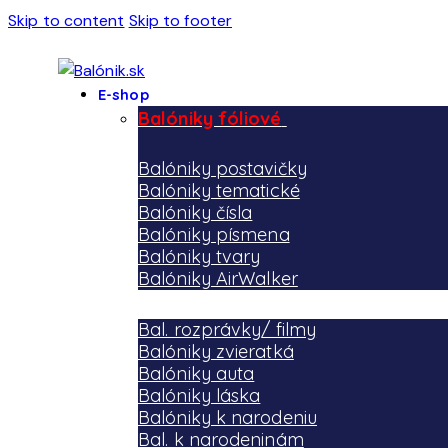
Skip to content
Skip to footer
E-shop
Balóniky fóliové
Balóniky postavičky
Balóniky tematické
Balóniky čísla
Balóniky písmena
Balóniky tvary
Balóniky AirWalker
Bal. rozprávky/ filmy
Balóniky zvieratká
Balóniky auta
Balóniky láska
Balóniky k narodeniu
Bal. k narodeninám