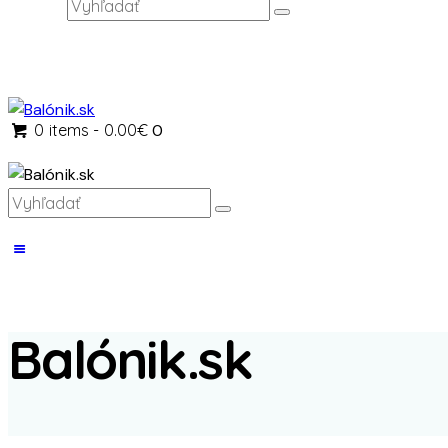
0 items
-
0.00€
0
Balónik.sk