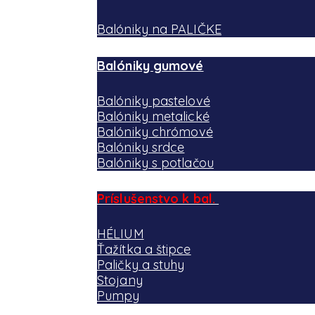
Balóniky na PALIČKE
Balóniky gumové
Balóniky pastelové
Balóniky metalické
Balóniky chrómové
Balóniky srdce
Balóniky s potlačou
Príslušenstvo k bal.
HÉLIUM
Ťažítka a štipce
Paličky a stuhy
Stojany
Pumpy