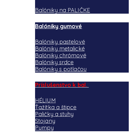
Balóniky na PALIČKE
Balóniky gumové
Balóniky pastelové
Balóniky metalické
Balóniky chrómové
Balóniky srdce
Balóniky s potlačou
Príslušenstvo k bal.
HÉLIUM
Ťažítka a štipce
Paličky a stuhy
Stojany
Pumpy