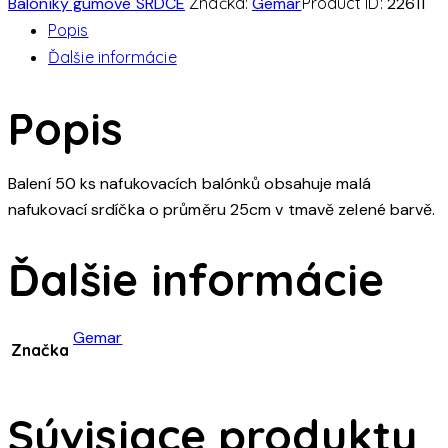
Balóniky gumové SRDCE
Značka:
Gemar
Product ID:
22611
cm
Popis
#012
Ďalšie informácie
zelené
(50ks/bal)
Popis
Balení 50 ks nafukovacích balónků obsahuje malá
nafukovací srdíčka o průměru 25cm v tmavě zelené barvě.
Ďalšie informácie
Gemar
Značka
Súvisiace produkty