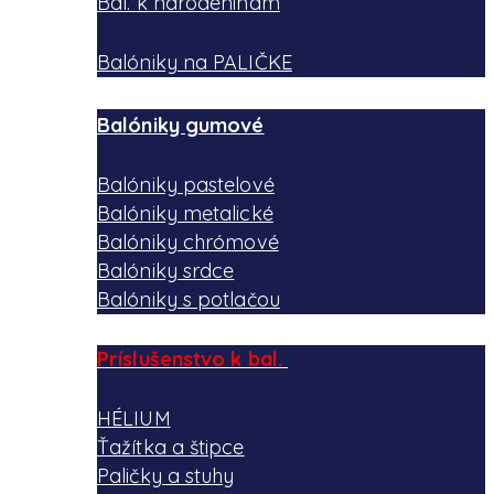
Bal. k narodeninám
Balóniky na PALIČKE
Balóniky gumové
Balóniky pastelové
Balóniky metalické
Balóniky chrómové
Balóniky srdce
Balóniky s potlačou
Príslušenstvo k bal.
HÉLIUM
Ťažítka a štipce
Paličky a stuhy