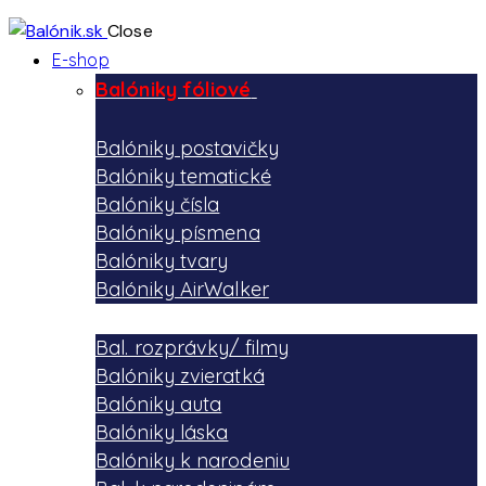
Close
E-shop
Balóniky fóliové
Balóniky postavičky
Balóniky tematické
Balóniky čísla
Balóniky písmena
Balóniky tvary
Balóniky AirWalker
Bal. rozprávky/ filmy
Balóniky zvieratká
Balóniky auta
Balóniky láska
Balóniky k narodeniu