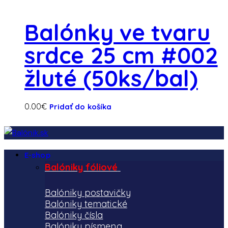
Balónky ve tvaru
srdce 25 cm #002
žluté (50ks/bal)
0.00
€
Pridať do košíka
E-shop
Balóniky fóliové
Balóniky postavičky
Balóniky tematické
Balóniky čísla
Balóniky písmena