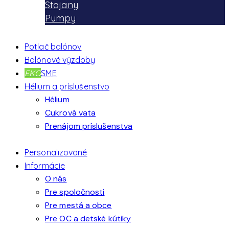
Stojany
Pumpy
Potlač balónov
Balónové výzdoby
EKO
SME
Hélium a príslušenstvo
Hélium
Cukrová vata
Prenájom príslušenstva
Personalizované
Informácie
O nás
Pre spoločnosti
Pre mestá a obce
Pre OC a detské kútiky