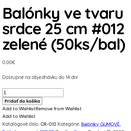
Balónky ve tvaru
srdce 25 cm #012
zelené (50ks/bal)
0.00
€
Dostupné na objednávku do 14 dní
množstvo
Balónky
Pridať do košíka
ve
Add to Wishlist
Remove from Wishlist
tvaru
Add to Wishlist
srdce
Katalógové číslo:
CR-012
Kategórie:
Balóniky GUMOVÉ
,
25