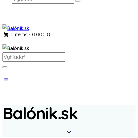
0 items
-
0.00€
0
Balónik.sk