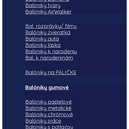
Balóniky tvary
Balóniky AirWalker
Bal. rozprávky/ filmy
Balóniky zvieratká
Balóniky auta
Balóniky láska
Balóniky k narodeniu
Bal. k narodeninám
Balóniky na PALIČKE
Balóniky gumové
Balóniky pastelové
Balóniky metalické
Balóniky chrómové
Balóniky srdce
Balóniky s potlačou