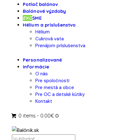
Potlač balónov
Balónové výzdoby
EKO
SME
Hélium a príslušenstvo
Hélium
Cukrová vata
Prenájom príslušenstva
Personalizované
Informácie
O nás
Pre spoločnosti
Pre mestá a obce
Pre OC a detské kútiky
Kontakt
0 items
-
0.00€
0