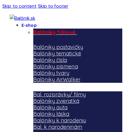
Skip to content
Skip to footer
E-shop
Balóniky fóliové
Balóniky postavičky
Balóniky tematické
Balóniky čísla
Balóniky písmena
Balóniky tvary
Balóniky AirWalker
Bal. rozprávky/ filmy
Balóniky zvieratká
Balóniky auta
Balóniky láska
Balóniky k narodeniu
Bal. k narodeninám