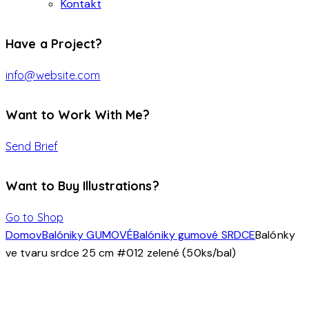
Kontakt
Have a Project?
info@website.com
Want to Work With Me?
Send Brief
Want to Buy Illustrations?
Go to Shop
Domov
Balóniky GUMOVÉ
Balóniky gumové SRDCE
Balónky
ve tvaru srdce 25 cm #012 zelené (50ks/bal)