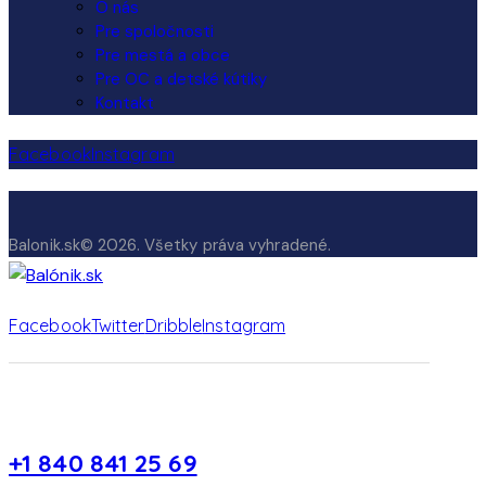
O nás
Pre spoločnosti
Pre mestá a obce
Pre OC a detské kútiky
Kontakt
Facebook
Instagram
Balonik.sk© 2026. Všetky práva vyhradené.
Facebook
Twitter
Dribble
Instagram
+1 840 841 25 69