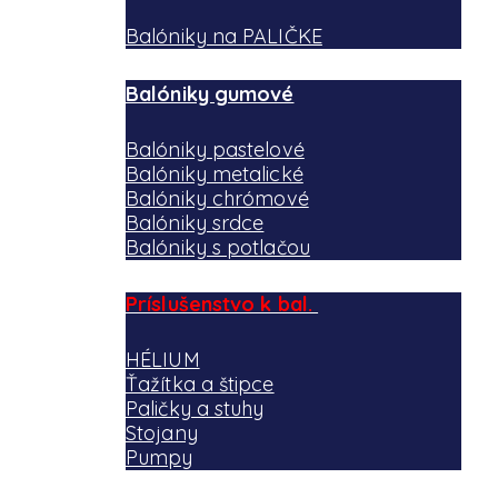
Balóniky na PALIČKE
Balóniky gumové
Balóniky pastelové
Balóniky metalické
Balóniky chrómové
Balóniky srdce
Balóniky s potlačou
Príslušenstvo k bal.
HÉLIUM
Ťažítka a štipce
Paličky a stuhy
Stojany
Pumpy