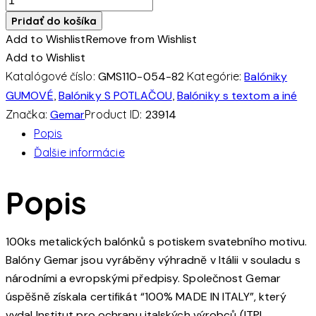
Balónek
Pridať do košíka
metalický
Add to Wishlist
Remove from Wishlist
(30cm/12")
Add to Wishlist
potisk
Katalógové číslo:
GMS110-054-82
Kategórie:
Balóniky
"svatba"
GUMOVÉ
,
Balóniky S POTLAČOU
,
Balóniky s textom a iné
(100ks/bal)
Značka:
Gemar
Product ID:
23914
Popis
Ďalšie informácie
Popis
100ks metalických balónků s potiskem svatebního motivu.
Balóny Gemar jsou vyráběny výhradně v Itálii v souladu s
národními a evropskými předpisy. Společnost Gemar
úspěšně získala certifikát “100% MADE IN ITALY”, který
vydal Institut pro ochranu italských výrobců (ITPI