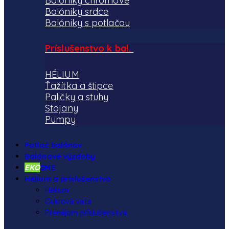
Balóniky chrómové
Balóniky srdce
Balóniky s potlačou
Príslušenstvo k bal.
HÉLIUM
Ťažítka a štipce
Paličky a stuhy
Stojany
Pumpy
Potlač balónov
Balónové výzdoby
EKO
SME
Hélium a príslušenstvo
Hélium
Cukrová vata
Prenájom príslušenstva