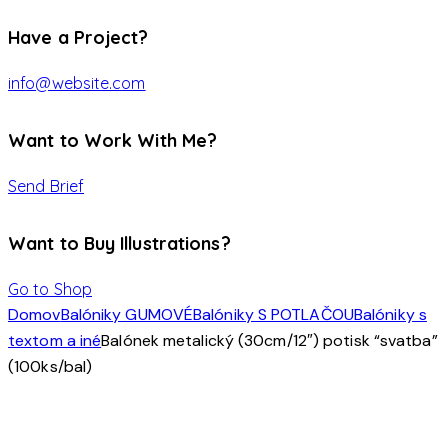
Have a Project?
info@website.com
Want to Work With Me?
Send Brief
Want to Buy Illustrations?
Go to Shop
Domov
Balóniky GUMOVÉ
Balóniky S POTLAČOU
Balóniky s
textom a iné
Balónek metalický (30cm/12″) potisk “svatba”
(100ks/bal)