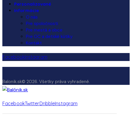
Personalizované
Informácie
O nás
Pre spoločnosti
Pre mestá a obce
Pre OC a detské kútiky
Kontakt
Facebook
Instagram
Balonik.sk© 2026. Všetky práva vyhradené.
Facebook
Twitter
Dribble
Instagram