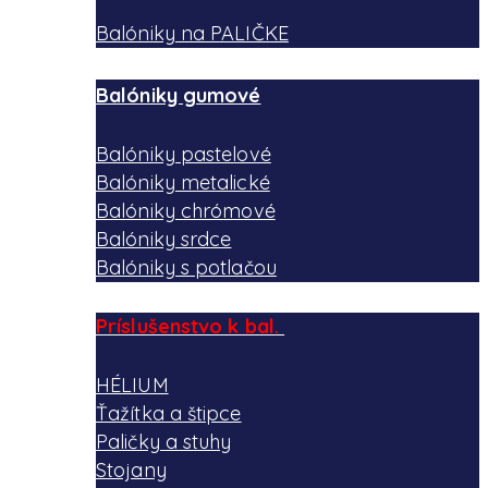
Balóniky na PALIČKE
Balóniky gumové
Balóniky pastelové
Balóniky metalické
Balóniky chrómové
Balóniky srdce
Balóniky s potlačou
Príslušenstvo k bal.
HÉLIUM
Ťažítka a štipce
Paličky a stuhy
Stojany