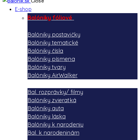
Close
E-shop
Balóniky fóliové
Balóniky postavičky
Balóniky tematické
Balóniky čísla
Balóniky písmena
Balóniky tvary
Balóniky AirWalker
Bal. rozprávky/ filmy
Balóniky zvieratká
Balóniky auta
Balóniky láska
Balóniky k narodeniu
Bal. k narodeninám