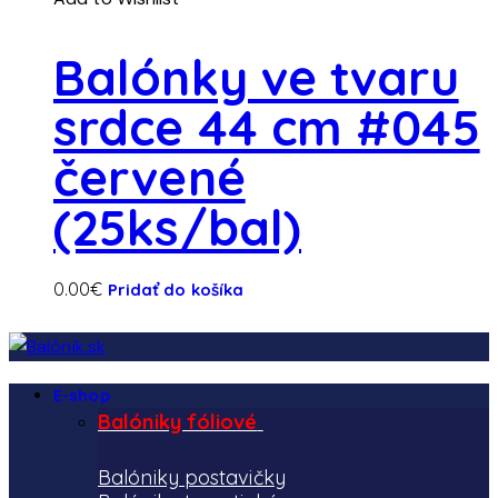
Balónky ve tvaru
srdce 44 cm #045
červené
(25ks/bal)
0.00
€
Pridať do košíka
E-shop
Balóniky fóliové
Balóniky postavičky