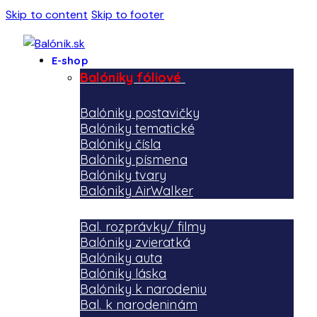
Skip to content
Skip to footer
E-shop
Balóniky fóliové
Balóniky postavičky
Balóniky tematické
Balóniky čísla
Balóniky písmena
Balóniky tvary
Balóniky AirWalker
Bal. rozprávky/ filmy
Balóniky zvieratká
Balóniky auta
Balóniky láska
Balóniky k narodeniu
Bal. k narodeninám