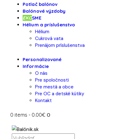
Potlač balónov
Balónové výzdoby
EKO
SME
Hélium a príslušenstvo
Hélium
Cukrová vata
Prenájom príslušenstva
Personalizované
Informácie
O nás
Pre spoločnosti
Pre mestá a obce
Pre OC a detské kútiky
Kontakt
0 items
-
0.00€
0