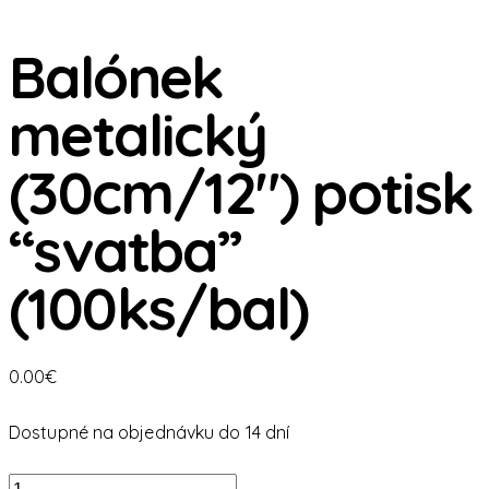
Balónek
metalický
(30cm/12″) potisk
“svatba”
(100ks/bal)
0.00
€
Dostupné na objednávku do 14 dní
množstvo