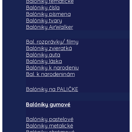
Balóniky tematické
Balóniky čísla
Balóniky písmena
Balóniky tvary
Balóniky AirWalker
Bal. rozprávky/ filmy
Balóniky zvieratká
Balóniky auta
Balóniky láska
Balóniky k narodeniu
Bal. k narodeninám
Balóniky na PALIČKE
Balóniky gumové
Balóniky pastelové
Balóniky metalické