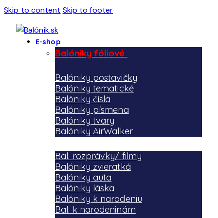
Skip to content
Skip to footer
E-shop
Balóniky fóliové
Balóniky postavičky
Balóniky tematické
Balóniky čísla
Balóniky písmena
Balóniky tvary
Balóniky AirWalker
Bal. rozprávky/ filmy
Balóniky zvieratká
Balóniky auta
Balóniky láska
Balóniky k narodeniu
Bal. k narodeninám