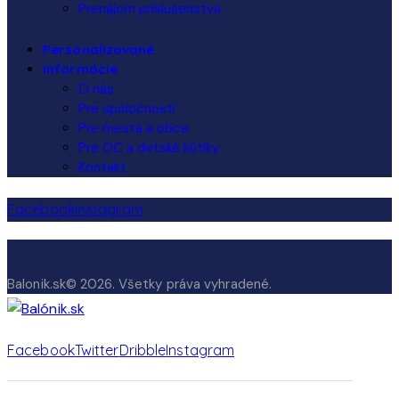
Prenájom príslušenstva
Personalizované
Informácie
O nás
Pre spoločnosti
Pre mestá a obce
Pre OC a detské kútiky
Kontakt
Facebook
Instagram
Balonik.sk© 2026. Všetky práva vyhradené.
Facebook
Twitter
Dribble
Instagram