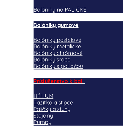
Balóniky na PALIČKE
Balóniky gumové
Balóniky pastelové
Balóniky metalické
Balóniky chrómové
Balóniky srdce
Balóniky s potlačou
Príslušenstvo k bal.
HÉLIUM
Ťažítka a štipce
Paličky a stuhy
Stojany
Pumpy