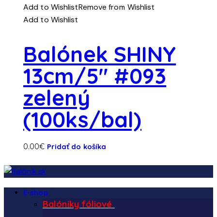
Add to Wishlist
Remove from Wishlist
Add to Wishlist
Balónek SHINY
13cm/5″ #093
zelený
(100ks/bal)
0.00
€
Pridať do košíka
E-shop
Balóniky fóliové