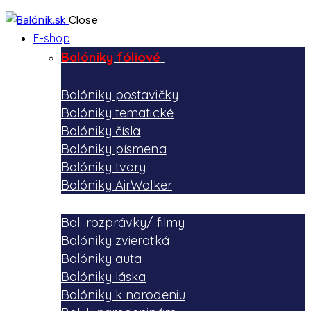
Close
E-shop
Balóniky fóliové
Balóniky postavičky
Balóniky tematické
Balóniky čísla
Balóniky písmena
Balóniky tvary
Balóniky AirWalker
Bal. rozprávky/ filmy
Balóniky zvieratká
Balóniky auta
Balóniky láska
Balóniky k narodeniu