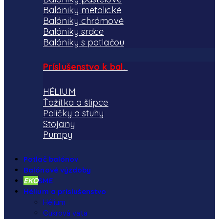
Balóniky metalické
Balóniky chrómové
Balóniky srdce
Balóniky s potlačou
Príslušenstvo k bal.
HÉLIUM
Ťažítka a štipce
Paličky a stuhy
Stojany
Pumpy
Potlač balónov
Balónové výzdoby
EKO
SME
Hélium a príslušenstvo
Hélium
Cukrová vata