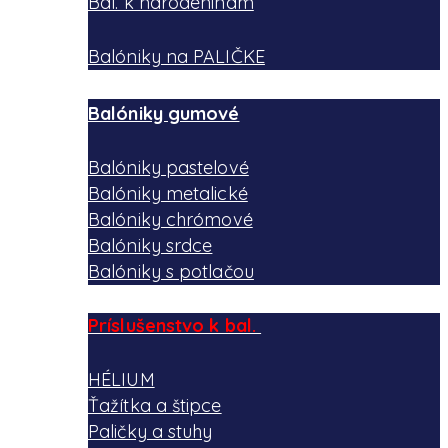
Bal. k narodeninám
Balóniky na PALIČKE
Balóniky gumové
Balóniky pastelové
Balóniky metalické
Balóniky chrómové
Balóniky srdce
Balóniky s potlačou
Príslušenstvo k bal.
HÉLIUM
Ťažítka a štipce
Paličky a stuhy