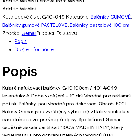
Add to Wishlist
Remove from Wishlist
#049
Add to Wishlist
levandulový
Katalógové číslo:
G40-049
Kategórie:
Balóniky GUMOVÉ
,
(100cm,
Balóniky gumové PASTELOVÉ
,
Balóniky pastelové 100 cm
40")
Značka:
Gemar
Product ID:
23420
Popis
Ďalšie informácie
Popis
Kulaté nafukovací balónky G40 100cm / 40″ #049
levandulové. Doba vznášení – 10 dní Vhodné pro reklamní
potisk. Balónky jsou vhodné pro dekorace. Obsah: 520L
Balóny Gemar jsou vyráběny výhradně v Itálii v souladu s
národními a evropskými předpisy. Společnost Gemar
úspěšně získala certifikát “100% MADE IN ITALY”, který
vydal Institut pro ochranu italských výrobců (ITPI