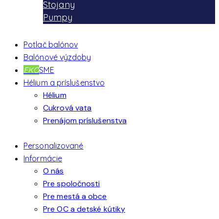
Stojany
Pumpy
Potlač balónov
Balónové výzdoby
EKO
SME
Hélium a príslušenstvo
Hélium
Cukrová vata
Prenájom príslušenstva
Personalizované
Informácie
O nás
Pre spoločnosti
Pre mestá a obce
Pre OC a detské kútiky