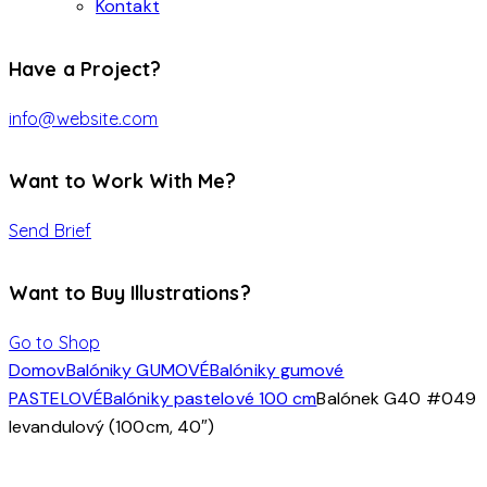
Kontakt
Have a Project?
info@website.com
Want to Work With Me?
Send Brief
Want to Buy Illustrations?
Go to Shop
Domov
Balóniky GUMOVÉ
Balóniky gumové
PASTELOVÉ
Balóniky pastelové 100 cm
Balónek G40 #049
levandulový (100cm, 40″)