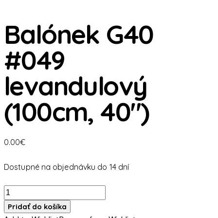
Balónek G40
#049
levandulový
(100cm, 40″)
0.00
€
Dostupné na objednávku do 14 dní
množstvo
Balónek
Pridať do košíka
G40