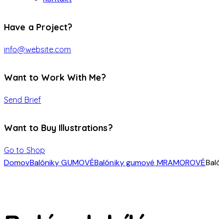
Have a Project?
info@website.com
Want to Work With Me?
Send Brief
Want to Buy Illustrations?
Go to Shop
Domov
Balóniky GUMOVÉ
Balóniky gumové MRAMOROVÉ
Bal