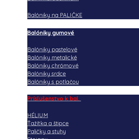
Balóniky na PALIČKE
Balóniky gumové
Balóniky pastelové
Balóniky metalické
Balóniky chrómové
Balóniky srdce
Balóniky s potlačou
Príslušenstvo k bal.
HÉLIUM
Ťažítka a štipce
Paličky a stuhy