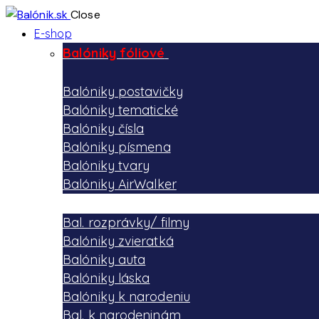
Close
E-shop
Balóniky fóliové
Balóniky postavičky
Balóniky tematické
Balóniky čísla
Balóniky písmena
Balóniky tvary
Balóniky AirWalker
Bal. rozprávky/ filmy
Balóniky zvieratká
Balóniky auta
Balóniky láska
Balóniky k narodeniu
Bal. k narodeninám