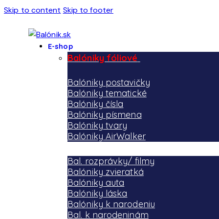
Skip to content
Skip to footer
E-shop
Balóniky fóliové
Balóniky postavičky
Balóniky tematické
Balóniky čísla
Balóniky písmena
Balóniky tvary
Balóniky AirWalker
Bal. rozprávky/ filmy
Balóniky zvieratká
Balóniky auta
Balóniky láska
Balóniky k narodeniu
Bal. k narodeninám