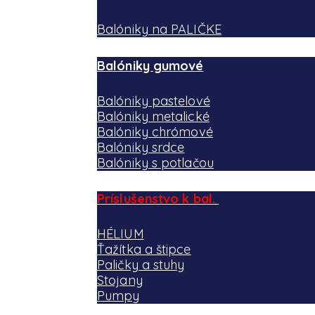
Balóniky na PALIČKE
Balóniky gumové
Balóniky pastelové
Balóniky metalické
Balóniky chrómové
Balóniky srdce
Balóniky s potlačou
Príslušenstvo k bal.
HÉLIUM
Ťažítka a štipce
Paličky a stuhy
Stojany
Pumpy