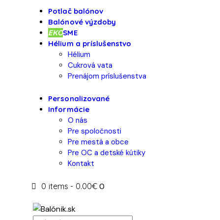
Potlač balónov
Balónové výzdoby
EKO
SME
Hélium a príslušenstvo
Hélium
Cukrová vata
Prenájom príslušenstva
Personalizované
Informácie
O nás
Pre spoločnosti
Pre mestá a obce
Pre OC a detské kútiky
Kontakt
0 items
-
0.00€
0