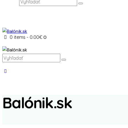
0 items
-
0.00€
0
Balónik.sk