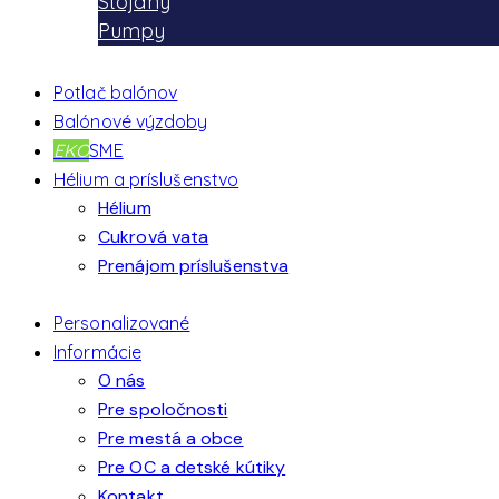
Stojany
Pumpy
Potlač balónov
Balónové výzdoby
EKO
SME
Hélium a príslušenstvo
Hélium
Cukrová vata
Prenájom príslušenstva
Personalizované
Informácie
O nás
Pre spoločnosti
Pre mestá a obce
Pre OC a detské kútiky
Kontakt