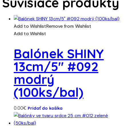
Súvisiace produkty
Add to Wishlist
Remove from Wishlist
Add to Wishlist
Balónek SHINY
13cm/5″ #092
modrý
(100ks/bal)
0.00
€
Pridať do košíka