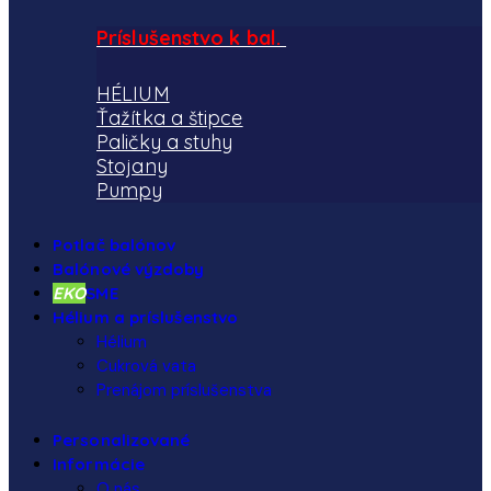
Príslušenstvo k bal.
HÉLIUM
Ťažítka a štipce
Paličky a stuhy
Stojany
Pumpy
Potlač balónov
Balónové výzdoby
EKO
SME
Hélium a príslušenstvo
Hélium
Cukrová vata
Prenájom príslušenstva
Personalizované
Informácie
O nás