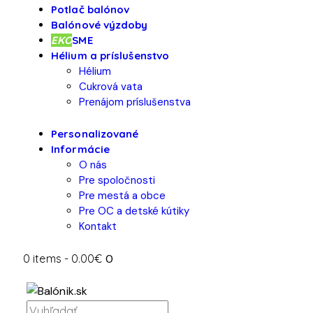
Potlač balónov
Balónové výzdoby
EKO
SME
Hélium a príslušenstvo
Hélium
Cukrová vata
Prenájom príslušenstva
Personalizované
Informácie
O nás
Pre spoločnosti
Pre mestá a obce
Pre OC a detské kútiky
Kontakt
0 items
-
0.00€
0