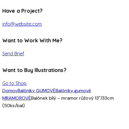
Have a Project?
info@website.com
Want to Work With Me?
Send Brief
Want to Buy Illustrations?
Go to Shop
Domov
Balóniky GUMOVÉ
Balóniky gumové
MRAMOROVÉ
Balónek bílý – mramor růžový 13″/33cm
(50ks/bal)