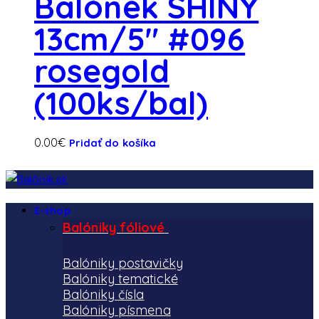
Balónek SHINY
13cm/5″ #096
rosegold
(100ks/bal)
0.00
€
Pridať do košíka
E-shop
Balóniky fóliové
Balóniky postavičky
Balóniky tematické
Balóniky čísla
Balóniky písmena