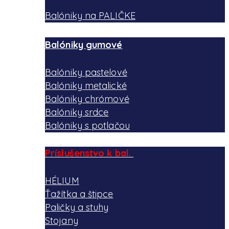
Balóniky na PALIČKE
Balóniky gumové
Balóniky pastelové
Balóniky metalické
Balóniky chrómové
Balóniky srdce
Balóniky s potlačou
Príslušenstvo k bal.
HÉLIUM
Ťažítka a štipce
Paličky a stuhy
Stojany