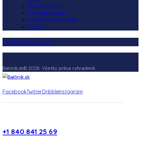
Pre spoločnosti
Pre mestá a obce
Pre OC a detské kútiky
Kontakt
Facebook
Instagram
Balonik.sk© 2026. Všetky práva vyhradené.
Facebook
Twitter
Dribble
Instagram
+1 840 841 25 69