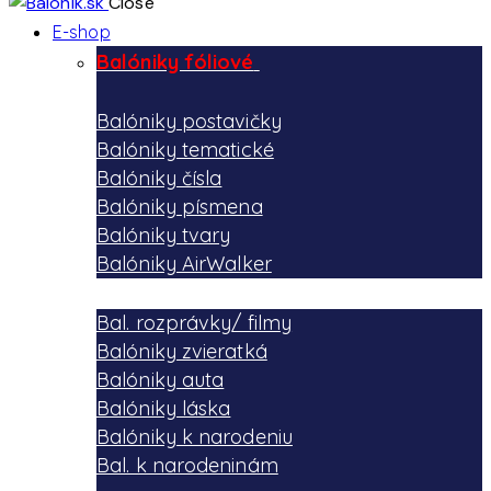
Close
E-shop
Balóniky fóliové
Balóniky postavičky
Balóniky tematické
Balóniky čísla
Balóniky písmena
Balóniky tvary
Balóniky AirWalker
Bal. rozprávky/ filmy
Balóniky zvieratká
Balóniky auta
Balóniky láska
Balóniky k narodeniu
Bal. k narodeninám