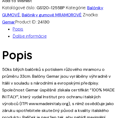
Add to Wishlist
mramor
Katalógové číslo:
GS120-1255BP
Kategórie:
Balóniky
růžový
GUMOVÉ
,
Balóniky gumové MRAMOROVÉ
Značka:
13"/33cm
Gemar
Product ID:
24130
(50ks/bal)
Popis
Ďalšie informácie
Popis
50ks bílých balónků s potiskem růžového mramoru o
průměru 33cm. Balóny Gemar jsou vyráběny výhradně v
Itálii v souladu s národními a evropskými předpisy.
Společnost Gemar úspěšně získala certifikát “100% MADE
IN ITALY”, který vydal Institut pro ochranu italských
výrobců (ITPI www.madeinitaly.org), s nímž osvědčuje jako
záruku spotřebitele skutečný původ a kvality italského
produktu. Balíček je navržen tak, aby nabídl maximální