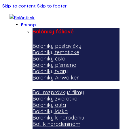
Skip to content
Skip to footer
E-shop
Balóniky fóliové
Balóniky postavičky
Balóniky tematické
Balóniky čísla
Balóniky písmena
Balóniky tvary
Balóniky AirWalker
Bal. rozprávky/ filmy
Balóniky zvieratká
Balóniky auta
Balóniky láska
Balóniky k narodeniu
Bal. k narodeninám