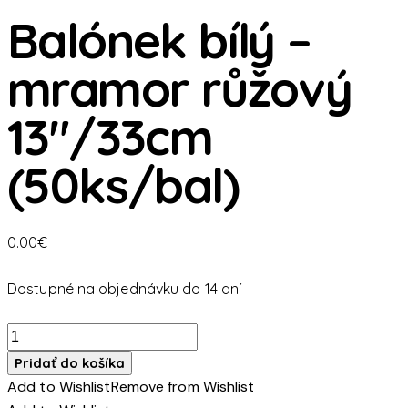
Balónek bílý –
mramor růžový
13″/33cm
(50ks/bal)
0.00
€
Dostupné na objednávku do 14 dní
množstvo
Balónek
Pridať do košíka
bílý
Add to Wishlist
Remove from Wishlist
-