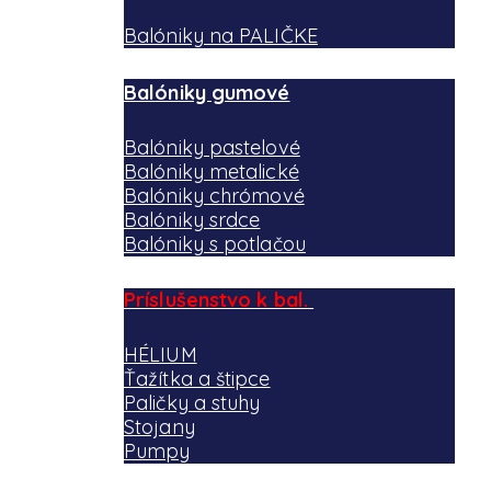
Balóniky na PALIČKE
Balóniky gumové
Balóniky pastelové
Balóniky metalické
Balóniky chrómové
Balóniky srdce
Balóniky s potlačou
Príslušenstvo k bal.
HÉLIUM
Ťažítka a štipce
Paličky a stuhy
Stojany
Pumpy