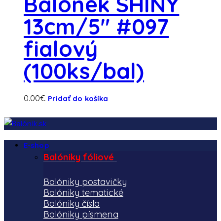
Balónek SHINY
13cm/5″ #097
fialový
(100ks/bal)
0.00
€
Pridať do košíka
E-shop
Balóniky fóliové
Balóniky postavičky
Balóniky tematické
Balóniky čísla
Balóniky písmena