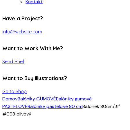
Kontakt
Have a Project?
info@website.com
Want to Work With Me?
Send Brief
Want to Buy Illustrations?
Go to Shop
Domov
Balóniky GUMOVÉ
Balóniky gumové
PASTELOVÉ
Balóniky pastelové 80 cm
Balónek 80cm/31″
#098 olivový