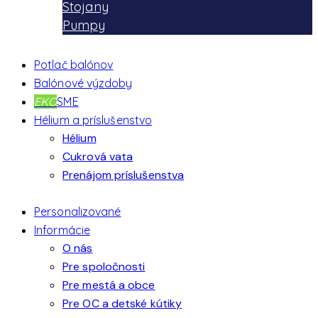
Stojany
Pumpy
Potlač balónov
Balónové výzdoby
EKO
SME
Hélium a príslušenstvo
Hélium
Cukrová vata
Prenájom príslušenstva
Personalizované
Informácie
O nás
Pre spoločnosti
Pre mestá a obce
Pre OC a detské kútiky