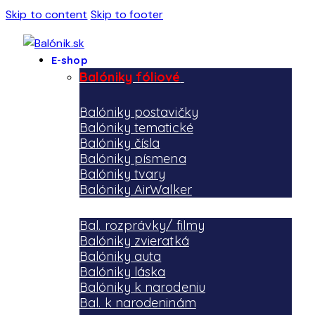
Skip to content
Skip to footer
E-shop
Balóniky fóliové
Balóniky postavičky
Balóniky tematické
Balóniky čísla
Balóniky písmena
Balóniky tvary
Balóniky AirWalker
Bal. rozprávky/ filmy
Balóniky zvieratká
Balóniky auta
Balóniky láska
Balóniky k narodeniu
Bal. k narodeninám