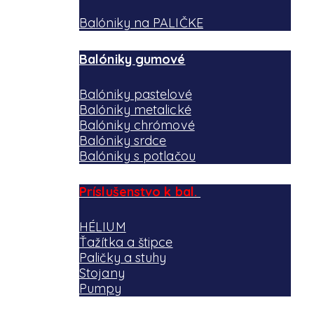
Balóniky na PALIČKE
Balóniky gumové
Balóniky pastelové
Balóniky metalické
Balóniky chrómové
Balóniky srdce
Balóniky s potlačou
Príslušenstvo k bal.
HÉLIUM
Ťažítka a štipce
Paličky a stuhy
Stojany
Pumpy