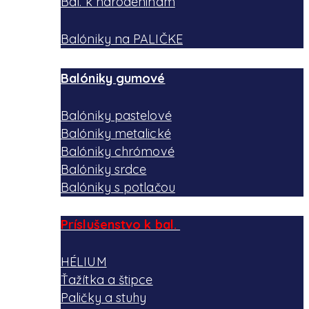
Bal. k narodeninám
Balóniky na PALIČKE
Balóniky gumové
Balóniky pastelové
Balóniky metalické
Balóniky chrómové
Balóniky srdce
Balóniky s potlačou
Príslušenstvo k bal.
HÉLIUM
Ťažítka a štipce
Paličky a stuhy