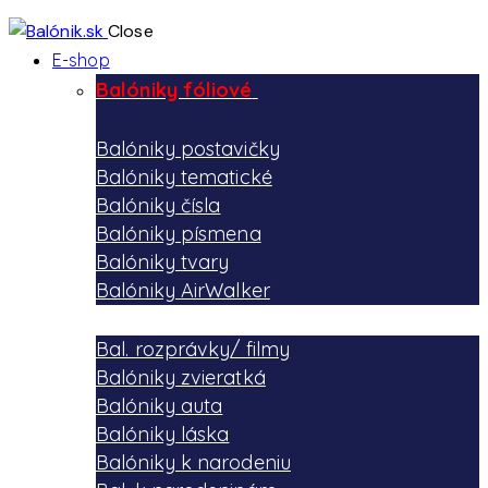
Close
E-shop
Balóniky fóliové
Balóniky postavičky
Balóniky tematické
Balóniky čísla
Balóniky písmena
Balóniky tvary
Balóniky AirWalker
Bal. rozprávky/ filmy
Balóniky zvieratká
Balóniky auta
Balóniky láska
Balóniky k narodeniu