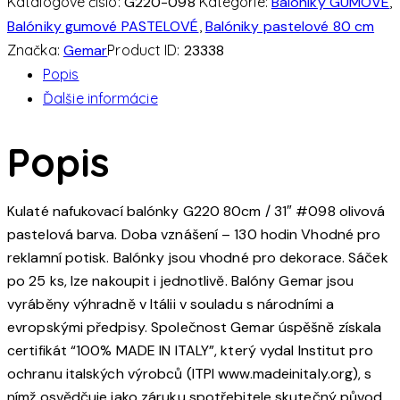
Katalógové číslo:
G220-098
Kategórie:
Balóniky GUMOVÉ
,
Balóniky gumové PASTELOVÉ
,
Balóniky pastelové 80 cm
Značka:
Gemar
Product ID:
23338
Popis
Ďalšie informácie
Popis
Kulaté nafukovací balónky G220 80cm / 31″ #098 olivová
pastelová barva. Doba vznášení – 130 hodin Vhodné pro
reklamní potisk. Balónky jsou vhodné pro dekorace. Sáček
po 25 ks, lze nakoupit i jednotlivě. Balóny Gemar jsou
vyráběny výhradně v Itálii v souladu s národními a
evropskými předpisy. Společnost Gemar úspěšně získala
certifikát “100% MADE IN ITALY”, který vydal Institut pro
ochranu italských výrobců (ITPI www.madeinitaly.org), s
nímž osvědčuje jako záruku spotřebitele skutečný původ