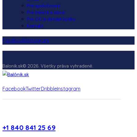
Pre spoločnosti
Pre mestá a obce
Pre OC a detské kútiky
Kontakt
Facebook
Instagram
Balonik.sk© 2026. Všetky práva vyhradené.
Facebook
Twitter
Dribble
Instagram
+1 840 841 25 69