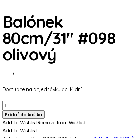
Balónek
80cm/31″ #098
olivový
0.00
€
Dostupné na objednávku do 14 dní
množstvo
Balónek
Pridať do košíka
80cm/31"
Add to Wishlist
Remove from Wishlist
#098
Add to Wishlist
olivový