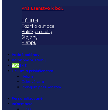
Príslušenstvo k bal.
HÉLIUM
Ťažítka a štipce
Paličky a stuhy
Stojany
Pumpy
Potlač balónov
Balónové výzdoby
EKO
SME
Hélium a príslušenstvo
Hélium
Cukrová vata
Prenájom príslušenstva
Personalizované
Informácie
O nás