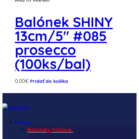
Balónek SHINY
13cm/5″ #085
prosecco
(100ks/bal)
0.00
€
Pridať do košíka
E-shop
Balóniky fóliové