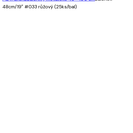
48cm/19″ #033 růžový (25ks/bal)