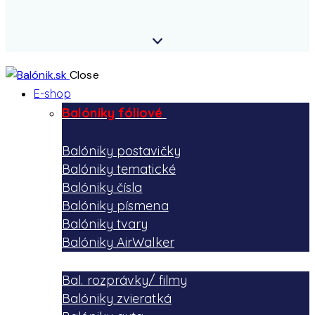
Close
E-shop
Balóniky fóliové
Balóniky postavičky
Balóniky tematické
Balóniky čísla
Balóniky písmena
Balóniky tvary
Balóniky AirWalker
Bal. rozprávky/ filmy
Balóniky zvieratká