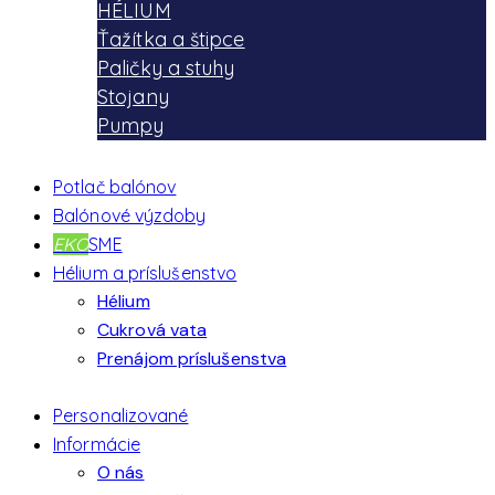
HÉLIUM
Ťažítka a štipce
Paličky a stuhy
Stojany
Pumpy
Potlač balónov
Balónové výzdoby
EKO
SME
Hélium a príslušenstvo
Hélium
Cukrová vata
Prenájom príslušenstva
Personalizované
Informácie
O nás