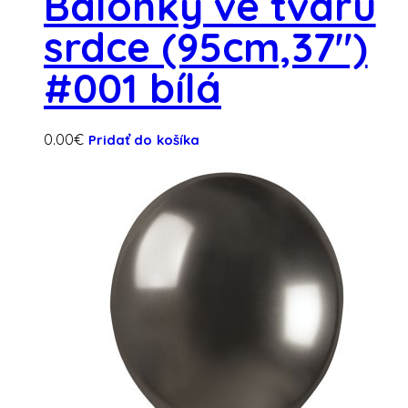
Balónky ve tvaru
srdce (95cm,37″)
#001 bílá
0.00
€
Pridať do košíka