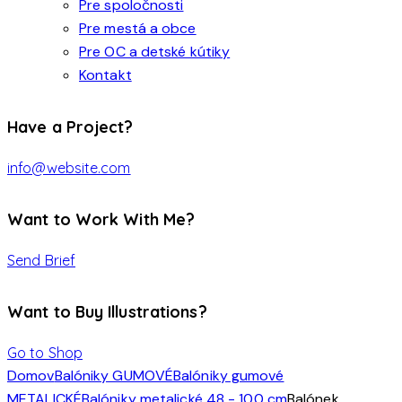
Pre spoločnosti
Pre mestá a obce
Pre OC a detské kútiky
Kontakt
Have a Project?
info@website.com
Want to Work With Me?
Send Brief
Want to Buy Illustrations?
Go to Shop
Domov
Balóniky GUMOVÉ
Balóniky gumové
METALICKÉ
Balóniky metalické 48 - 100 cm
Balónek