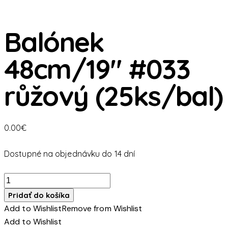
Balónek
48cm/19″ #033
růžový (25ks/bal)
0.00
€
Dostupné na objednávku do 14 dní
množstvo
Balónek
Pridať do košíka
48cm/19"
Add to Wishlist
Remove from Wishlist
#033
Add to Wishlist