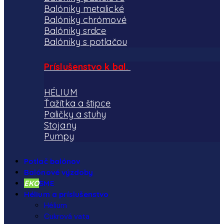
Balóniky metalické
Balóniky chrómové
Balóniky srdce
Balóniky s potlačou
Príslušenstvo k bal.
HÉLIUM
Ťažítka a štipce
Paličky a stuhy
Stojany
Pumpy
Potlač balónov
Balónové výzdoby
EKO
SME
Hélium a príslušenstvo
Hélium
Cukrová vata