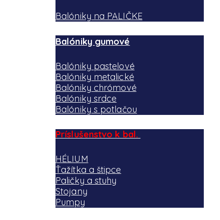
Balóniky na PALIČKE
Balóniky gumové
Balóniky pastelové
Balóniky metalické
Balóniky chrómové
Balóniky srdce
Balóniky s potlačou
Príslušenstvo k bal.
HÉLIUM
Ťažítka a štipce
Paličky a stuhy
Stojany
Pumpy