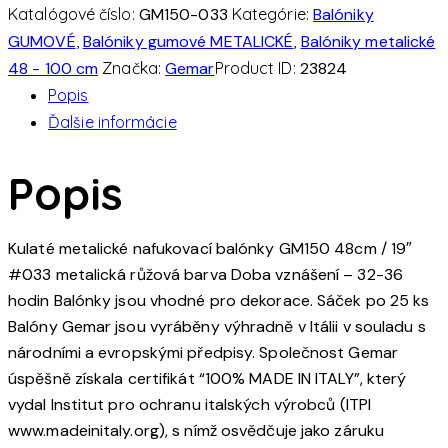
růžový
Katalógové číslo:
GM150-033
Kategórie:
Balóniky
(25ks/bal)
GUMOVÉ
,
Balóniky gumové METALICKÉ
,
Balóniky metalické
48 - 100 cm
Značka:
Gemar
Product ID:
23824
Popis
Ďalšie informácie
Popis
Kulaté metalické nafukovací balónky GM150 48cm / 19″
#033 metalická růžová barva Doba vznášení – 32-36
hodin Balónky jsou vhodné pro dekorace. Sáček po 25 ks
Balóny Gemar jsou vyráběny výhradně v Itálii v souladu s
národními a evropskými předpisy. Společnost Gemar
úspěšně získala certifikát “100% MADE IN ITALY”, který
vydal Institut pro ochranu italských výrobců (ITPI
www.madeinitaly.org), s nímž osvědčuje jako záruku