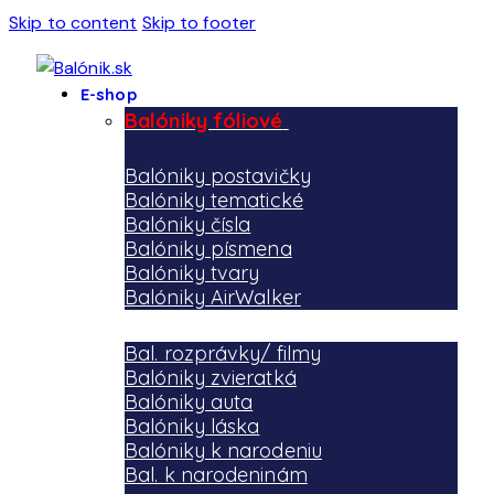
Skip to content
Skip to footer
E-shop
Balóniky fóliové
Balóniky postavičky
Balóniky tematické
Balóniky čísla
Balóniky písmena
Balóniky tvary
Balóniky AirWalker
Bal. rozprávky/ filmy
Balóniky zvieratká
Balóniky auta
Balóniky láska
Balóniky k narodeniu
Bal. k narodeninám