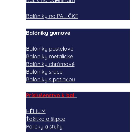
Bal. k narodeninám
Balóniky na PALIČKE
Balóniky gumové
Balóniky pastelové
Balóniky metalické
Balóniky chrómové
Balóniky srdce
Balóniky s potlačou
Príslušenstvo k bal.
HÉLIUM
Ťažítka a štipce
Paličky a stuhy