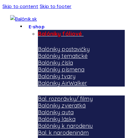
Skip to content
Skip to footer
E-shop
Balóniky fóliové
Balóniky postavičky
Balóniky tematické
Balóniky čísla
Balóniky písmena
Balóniky tvary
Balóniky AirWalker
Bal. rozprávky/ filmy
Balóniky zvieratká
Balóniky auta
Balóniky láska
Balóniky k narodeniu
Bal. k narodeninám