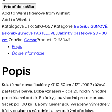
Balónek
Pridať do košíka
30cm/12"
Add to Wishlist
Remove from Wishlist
#057
Add to Wishlist
růžový
Katalógové číslo:
G110-057
Kategórie:
Balóniky GUMOVÉ
,
(100ks/bal)
Balóniky gumové PASTELOVÉ
,
Balóniky pastelové 28 - 30
cm
Značka:
Gemar
Product ID:
23042
Popis
Ďalšie informácie
Popis
Kulaté nafukovací balónky G110 30cm / 12″ #057 růžová
pastelová barva. Doba vznášení – cca 20 hodin Vhodné
pro reklamní potisk. Balónky jsou vhodné pro dekorace.
Sáček po 100 ks Balóny Gemar jsou vyráběny výhradně v
Itálii v souladu s národními a evropskými předpisy.