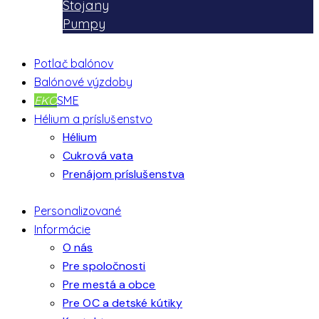
Stojany
Pumpy
Potlač balónov
Balónové výzdoby
EKO
SME
Hélium a príslušenstvo
Hélium
Cukrová vata
Prenájom príslušenstva
Personalizované
Informácie
O nás
Pre spoločnosti
Pre mestá a obce
Pre OC a detské kútiky