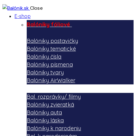
Close
E-shop
Balóniky fóliové
Balóniky postavičky
Balóniky tematické
Balóniky čísla
Balóniky písmena
Balóniky tvary
Balóniky AirWalker
Bal. rozprávky/ filmy
Balóniky zvieratká
Balóniky auta
Balóniky láska
Balóniky k narodeniu