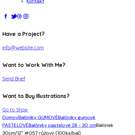
Kontakt
Have a Project?
info@website.com
Want to Work With Me?
Send Brief
Want to Buy Illustrations?
Go to Shop
Domov
Balóniky GUMOVÉ
Balóniky gumové
PASTELOVÉ
Balóniky pastelové 28 - 30 cm
Balónek
30cm/12″ #057 růžový (100ks/bal)