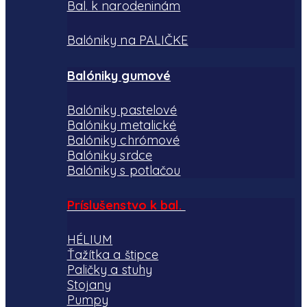
Bal. k narodeninám
Balóniky na PALIČKE
Balóniky gumové
Balóniky pastelové
Balóniky metalické
Balóniky chrómové
Balóniky srdce
Balóniky s potlačou
Príslušenstvo k bal.
HÉLIUM
Ťažítka a štipce
Paličky a stuhy
Stojany
Pumpy