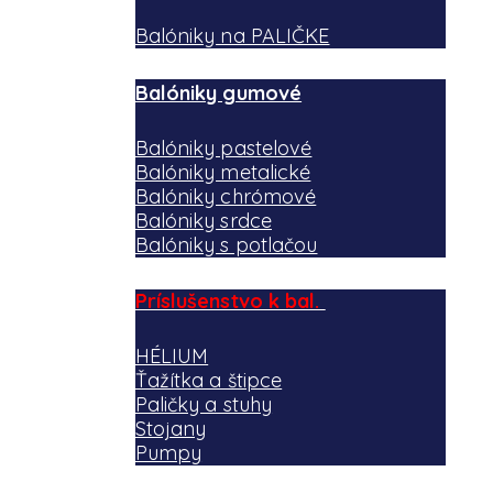
Balóniky na PALIČKE
Balóniky gumové
Balóniky pastelové
Balóniky metalické
Balóniky chrómové
Balóniky srdce
Balóniky s potlačou
Príslušenstvo k bal.
HÉLIUM
Ťažítka a štipce
Paličky a stuhy
Stojany
Pumpy