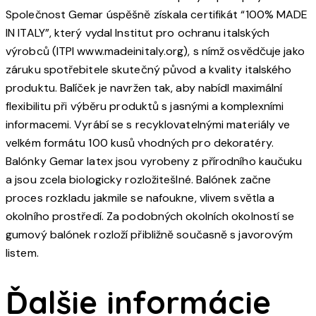
Společnost Gemar úspěšně získala certifikát “100% MADE
IN ITALY”, který vydal Institut pro ochranu italských
výrobců (ITPI www.madeinitaly.org), s nímž osvědčuje jako
záruku spotřebitele skutečný původ a kvality italského
produktu. Balíček je navržen tak, aby nabídl maximální
flexibilitu při výběru produktů s jasnými a komplexními
informacemi. Vyrábí se s recyklovatelnými materiály ve
velkém formátu 100 kusů vhodných pro dekoratéry.
Balónky Gemar latex jsou vyrobeny z přírodního kaučuku
a jsou zcela biologicky rozložitešlné. Balónek začne
proces rozkladu jakmile se nafoukne, vlivem světla a
okolního prostředí. Za podobných okolních okolností se
gumový balónek rozloží přibližně současně s javorovým
listem.
Ďalšie informácie