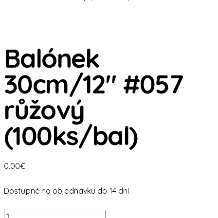
Balónek
30cm/12″ #057
růžový
(100ks/bal)
0.00
€
Dostupné na objednávku do 14 dní
množstvo