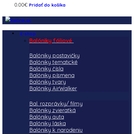
0.00
€
Pridať do košíka
E-shop
Balóniky fóliové
Balóniky postavičky
Balóniky tematické
Balóniky čísla
Balóniky písmena
Balóniky tvary
Balóniky AirWalker
Bal. rozprávky/ filmy
Balóniky zvieratká
Balóniky auta
Balóniky láska
Balóniky k narodeniu