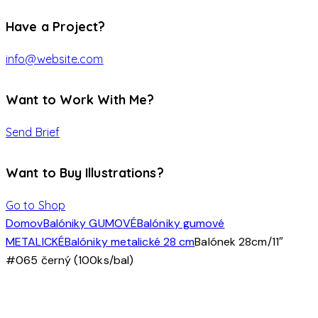
Have a Project?
info@website.com
Want to Work With Me?
Send Brief
Want to Buy Illustrations?
Go to Shop
Domov
Balóniky GUMOVÉ
Balóniky gumové
METALICKÉ
Balóniky metalické 28 cm
Balónek 28cm/11″
#065 černý (100ks/bal)