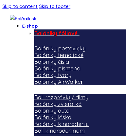
Skip to content
Skip to footer
E-shop
Balóniky fóliové
Balóniky postavičky
Balóniky tematické
Balóniky čísla
Balóniky písmena
Balóniky tvary
Balóniky AirWalker
Bal. rozprávky/ filmy
Balóniky zvieratká
Balóniky auta
Balóniky láska
Balóniky k narodeniu
Bal. k narodeninám