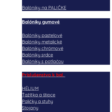
Balóniky na PALIČKE
Balóniky gumové
Balóniky pastelové
Balóniky metalické
Balóniky chrómové
Balóniky srdce
Balóniky s potlačou
Príslušenstvo k bal.
HÉLIUM
Ťažítka a štipce
Paličky a stuhy
Stojany