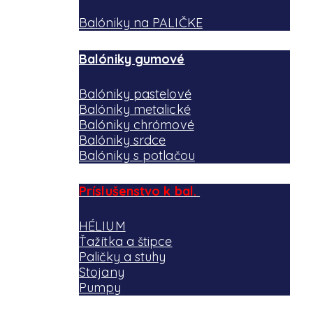
Balóniky na PALIČKE
Balóniky gumové
Balóniky pastelové
Balóniky metalické
Balóniky chrómové
Balóniky srdce
Balóniky s potlačou
Príslušenstvo k bal.
HÉLIUM
Ťažítka a štipce
Paličky a stuhy
Stojany
Pumpy