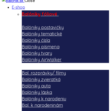
Close
E-shop
Balóniky fóliové
Balóniky postavičky
Balóniky tematické
Balóniky čísla
Balóniky písmena
Balóniky tvary
Balóniky AirWalker
Bal. rozprávky/ filmy
Balóniky zvieratká
Balóniky auta
Balóniky láska
Balóniky k narodeniu
Bal. k narodeninám