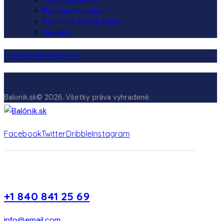
Pre mestá a obce
Pre OC a detské kútiky
Kontakt
Facebook
Instagram
Balonik.sk© 2026. Všetky práva vyhradené.
Facebook
Twitter
Dribble
Instagram
+1 840 841 25 69
info@email.com