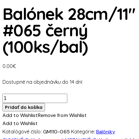
Balónek 28cm/11″
#065 černý
(100ks/bal)
0.00
€
Dostupné na objednávku do 14 dní
množstvo
Balónek
Pridať do košíka
28cm/11"
Add to Wishlist
Remove from Wishlist
#065
Add to Wishlist
černý
Katalógové číslo:
GM110-065
Kategórie:
Balóniky
(100ks/bal)