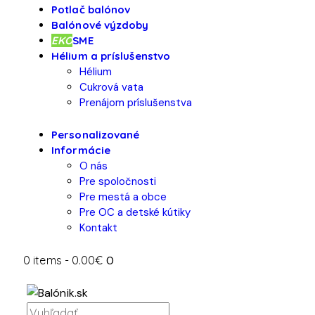
Potlač balónov
Balónové výzdoby
EKO
SME
Hélium a príslušenstvo
Hélium
Cukrová vata
Prenájom príslušenstva
Personalizované
Informácie
O nás
Pre spoločnosti
Pre mestá a obce
Pre OC a detské kútiky
Kontakt
0 items
-
0.00€
0