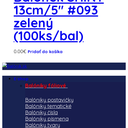
13cm/5″ #093
zelený
(100ks/bal)
0.00
€
Pridať do košíka
E-shop
Balóniky fóliové
Balóniky postavičky
Balóniky tematické
Balóniky čísla
Balóniky písmena
Balóniky tvary