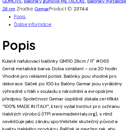
GUMOVÉ
,
Balóniky gumové METALICKÉ
,
Balóniky metalické
28 cm
Značka:
Gemar
Product ID:
23744
Popis
Ďalšie informácie
Popis
Kulaté nafukovací balónky GM110 28cm / 11″ #065
černá metalická barva. Doba vznášení – cca 20 hodin
Vhodné pro reklamní potisk. Balónky jsou vhodné pro
dekorace. Sáček po 100 ks Balóny Gemar jsou vyráběny
výhradně v Itálii v souladu s národními a evropskými
předpisy. Společnost Gemar úspěšně získala certifikát
“100% MADE IN ITALY”, který vydal Institut pro ochranu
italských výrobců (ITPI www.madeinitaly.org), s nímž
osvědčuje jako záruku spotřebitele skutečný původ a
kvality italského produktu. Balíček je navržen tak, aby