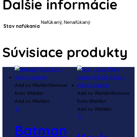
Ďalšie informácie
Nafúkaný, Nenafúkaný
Stav nafúkania
Súvisiace produkty
Add to Wishlist
Remove
from Wishlist
Add to Wishlist
Remove
Add to Wishlist
from Wishlist
Add to Wishlist
Batman