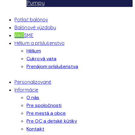
Pumpy
Potlač balónov
Balónové výzdoby
EKO
SME
Hélium a príslušenstvo
Hélium
Cukrová vata
Prenájom príslušenstva
Personalizované
Informácie
O nás
Pre spoločnosti
Pre mestá a obce
Pre OC a detské kútiky
Kontakt