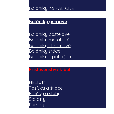
Balóniky na PALIČKE
Balóniky gumové
Balóniky pastelové
Balóniky metalické
Balóniky chrómové
Balóniky srdce
Balóniky s potlačou
Príslušenstvo k bal.
HÉLIUM
Ťažítka a štipce
Paličky a stuhy
Stojany
Pumpy