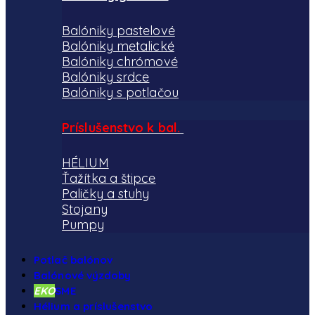
Balóniky pastelové
Balóniky metalické
Balóniky chrómové
Balóniky srdce
Balóniky s potlačou
Príslušenstvo k bal.
HÉLIUM
Ťažítka a štipce
Paličky a stuhy
Stojany
Pumpy
Potlač balónov
Balónové výzdoby
EKO
SME
Hélium a príslušenstvo