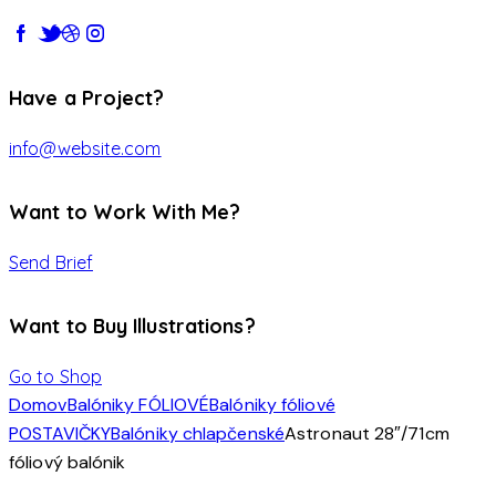
Have a Project?
info@website.com
Want to Work With Me?
Send Brief
Want to Buy Illustrations?
Go to Shop
Domov
Balóniky FÓLIOVÉ
Balóniky fóliové
POSTAVIČKY
Balóniky chlapčenské
Astronaut 28″/71cm
fóliový balónik