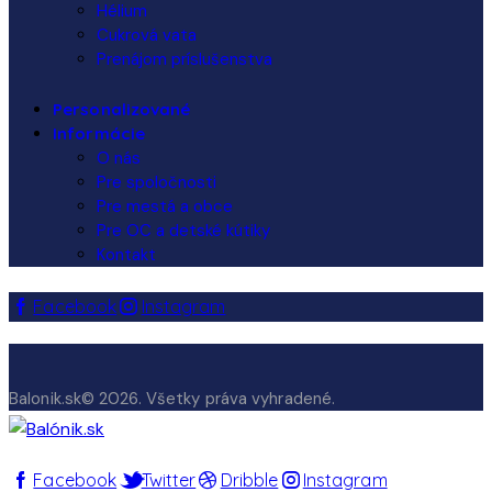
Hélium
Cukrová vata
Prenájom príslušenstva
Personalizované
Informácie
O nás
Pre spoločnosti
Pre mestá a obce
Pre OC a detské kútiky
Kontakt
Facebook
Instagram
Balonik.sk© 2026. Všetky práva vyhradené.
Facebook
Twitter
Dribble
Instagram