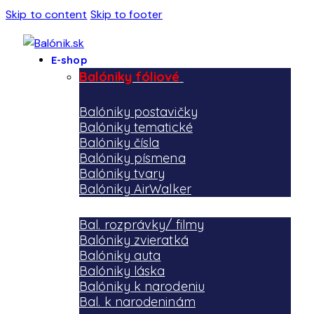
Skip to content
Skip to footer
E-shop
Balóniky fóliové
Balóniky postavičky
Balóniky tematické
Balóniky čísla
Balóniky písmena
Balóniky tvary
Balóniky AirWalker
Bal. rozprávky/ filmy
Balóniky zvieratká
Balóniky auta
Balóniky láska
Balóniky k narodeniu
Bal. k narodeninám