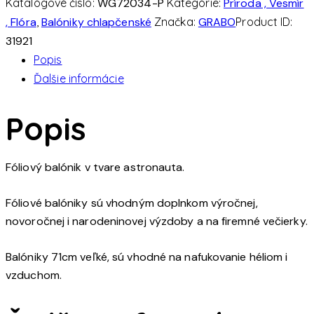
Katalógové číslo:
WG72034-P
Kategórie:
Príroda , Vesmír
, Flóra
,
Balóniky chlapčenské
Značka:
GRABO
Product ID:
31921
Popis
Ďalšie informácie
Popis
Fóliový balónik v tvare astronauta.
Fóliové balóniky sú vhodným doplnkom výročnej,
novoročnej i narodeninovej výzdoby a na firemné večierky.
Balóniky 71cm veľké, sú vhodné na nafukovanie héliom i
vzduchom.