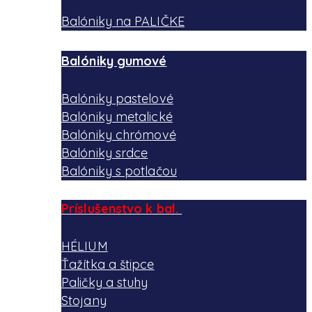
Balóniky na PALIČKE
Balóniky gumové
Balóniky pastelové
Balóniky metalické
Balóniky chrómové
Balóniky srdce
Balóniky s potlačou
Príslušenstvo k bal.
HÉLIUM
Ťažítka a štipce
Paličky a stuhy
Stojany