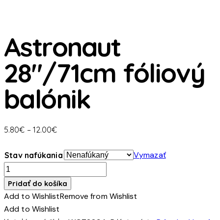
Astronaut
28″/71cm fóliový
balónik
Price
5.80
€
–
12.00
€
range:
5.80€
Vymazať
Stav nafúkania
through
množstvo
12.00€
Astronaut
Pridať do košíka
28"/71cm
Add to Wishlist
Remove from Wishlist
fóliový
Add to Wishlist
balónik