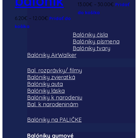
balónik
Price
13.00
€
–
30.00
€
Pridať
Tento
range:
do košíka
Price
6.20
€
–
12.00
€
Pridať do
produkt
13.00€
Tento
range:
košíka
má
through
produkt
6.20€
Balóniky čísla
viacero
30.00€
Balóniky písmena
má
through
variantov.
Balóniky tvary
viacero
12.00€
Možnosti
Balóniky AirWalker
variantov.
si
Možnosti
môžete
Bal. rozprávky/ filmy
si
vybrať
Balóniky zvieratká
môžete
Balóniky auta
na
vybrať
Balóniky láska
stránke
Balóniky k narodeniu
na
produktu.
Bal. k narodeninám
stránke
produktu.
Balóniky na PALIČKE
Balóniky gumové