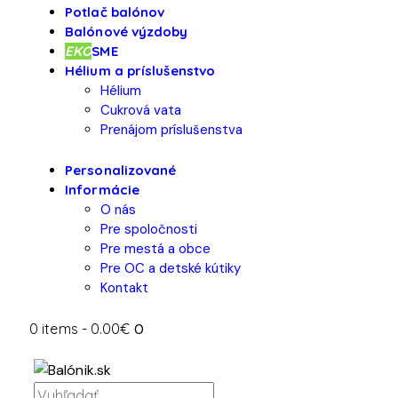
Potlač balónov
Balónové výzdoby
EKO
SME
Hélium a príslušenstvo
Hélium
Cukrová vata
Prenájom príslušenstva
Personalizované
Informácie
O nás
Pre spoločnosti
Pre mestá a obce
Pre OC a detské kútiky
Kontakt
0 items
-
0.00€
0