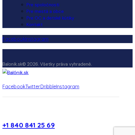
Pre spoločnosti
Pre mestá a obce
Pre OC a detské kútiky
Kontakt
Facebook
Instagram
Balonik.sk© 2026. Všetky práva vyhradené.
Facebook
Twitter
Dribble
Instagram
+1 840 841 25 69