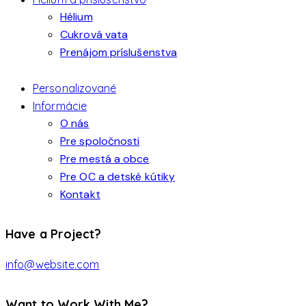
Hélium
Cukrová vata
Prenájom príslušenstva
Personalizované
Informácie
O nás
Pre spoločnosti
Pre mestá a obce
Pre OC a detské kútiky
Kontakt
Have a Project?
info@website.com
Want to Work With Me?