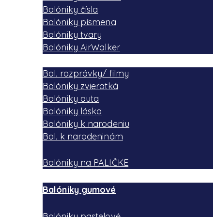
Balóniky čísla
Balóniky písmena
Balóniky tvary
Balóniky AirWalker
Bal. rozprávky/ filmy
Balóniky zvieratká
Balóniky auta
Balóniky láska
Balóniky k narodeniu
Bal. k narodeninám
Balóniky na PALIČKE
Balóniky gumové
Balóniky pastelové