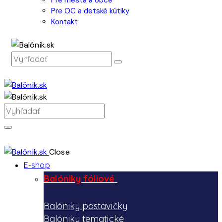
Pre OC a detské kútiky
Kontakt
Close
E-shop
Balóniky fóliové
Balóniky postavičky
Balóniky tematické