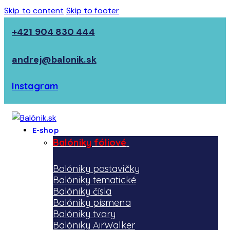
Skip to content
Skip to footer
+421 904 830 444
andrej@balonik.sk
Instagram
E-shop
Balóniky fóliové
Balóniky postavičky
Balóniky tematické
Balóniky čísla
Balóniky písmena
Balóniky tvary
Balóniky AirWalker