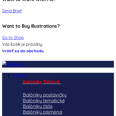
Send Brief
Want to Buy Illustrations?
Go to Shop
Váš košík je prázdny.
Vrátiť sa do obchodu
E-shop
Balóniky fóliové
Balóniky postavičky
Balóniky tematické
Balóniky čísla
Balóniky písmena