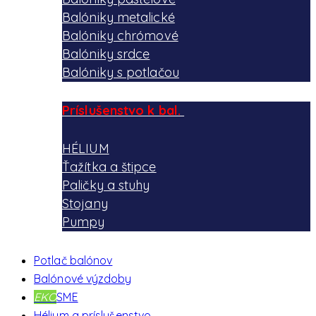
Balóniky metalické
Balóniky chrómové
Balóniky srdce
Balóniky s potlačou
Príslušenstvo k bal.
HÉLIUM
Ťažítka a štipce
Paličky a stuhy
Stojany
Pumpy
Potlač balónov
Balónové výzdoby
EKO
SME
Hélium a príslušenstvo