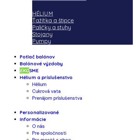
HÉLIUM
Ťažítka a štipce
Paličky a stuhy
Stojany
Pumpy
Potlač balónov
Balónové výzdoby
EKO
SME
Hélium a príslušenstvo
Hélium
Cukrová vata
Prenájom príslušenstva
Personalizované
Informácie
O nás
Pre spoločnosti
Pre mestá a obce