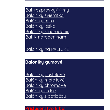
Bal. rozprávky/ filmy
Balóniky zvieratká
Balóniky auta
Balóniky láska
Balóniky k narodeniu
Bal. k narodeninám
Balóniky na PALIČKE
Balóniky gumové
Balóniky pastelové
Balóniky metalické
Balóniky chrómové
Balóniky srdce
Balóniky s potlačou
Príslušenstvo k bal.